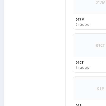
017M
017M
2 товаров
01CT
01CT
1 товаров
01P
01P