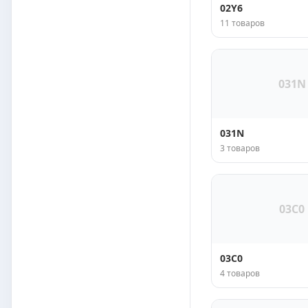
02Y6
11 товаров
031N
031N
3 товаров
03C0
03C0
4 товаров