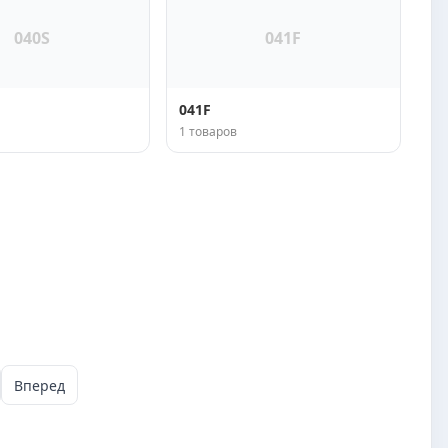
040S
041F
041F
1 товаров
Вперед