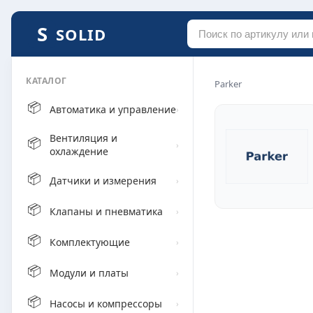
SOLID
КАТАЛОГ
Parker
📦
Автоматика и управление
›
Вентиляция и
📦
›
охлаждение
📦
Датчики и измерения
›
📦
Клапаны и пневматика
›
📦
Комплектующие
›
📦
Модули и платы
›
📦
Насосы и компрессоры
›