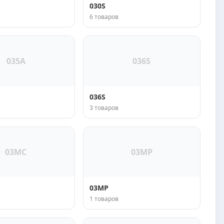
030S
6 товаров
035A
036S
036S
3 товаров
03MC
03MP
03MP
1 товаров