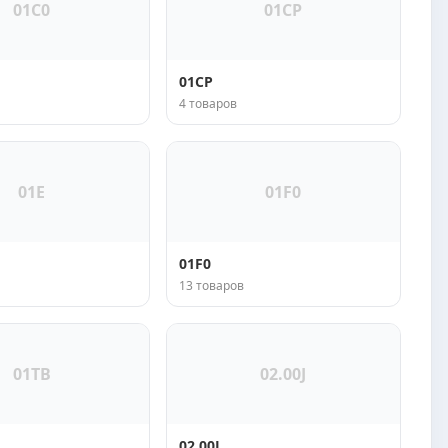
01C0
01CP
01CP
4 товаров
01E
01F0
01F0
13 товаров
01TB
02.00J
02.00J