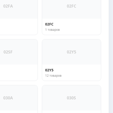
02FA
02FC
02FC
1 товаров
02SF
02Y5
02Y5
12 товаров
030A
030S