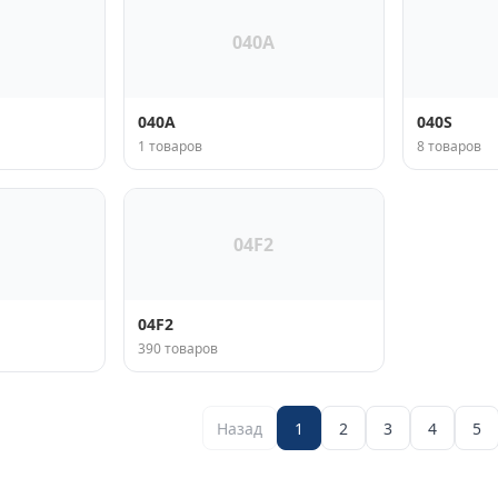
040A
040A
040S
1 товаров
8 товаров
04F2
04F2
390 товаров
Назад
1
2
3
4
5