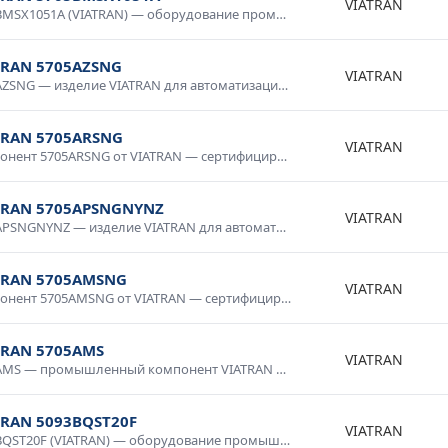
VIATRAN
5705BMSX1051A (VIATRAN) — оборудование промышленного класса с гарантией качества от производителя. Надежная конструкция, продолжительный срок службы, соответствие международным стандартам качества и безопасности. Используется в промышленной автоматике, системах диспетчеризации, производственном оборудовании. Оригинальная продукция от официального поставщика с полной технической поддержкой.
TRAN 5705AZSNG
VIATRAN
5705AZSNG — изделие VIATRAN для автоматизации и промышленной электроники. Качественное исполнение, стабильные параметры, долговечность. Используется в системах управления, контрольном оборудовании, промышленных комплексах. Проверено в условиях промышленной эксплуатации, рекомендовано для ответственных применений.
TRAN 5705ARSNG
VIATRAN
Компонент 5705ARSNG от VIATRAN — сертифицированное изделие для промышленного применения. Высокие технические характеристики, устойчивость к внешним воздействиям, надежность в эксплуатации. Применяется в автоматизированных системах, электротехнических установках, измерительных приборах. Соответствует требованиям промышленной безопасности.
TRAN 5705APSNGNYNZ
VIATRAN
5705APSNGNYNZ — изделие VIATRAN для автоматизации и промышленной электроники. Качественное исполнение, стабильные параметры, долговечность. Используется в системах управления, контрольном оборудовании, промышленных комплексах. Проверено в условиях промышленной эксплуатации, рекомендовано для ответственных применений.
TRAN 5705AMSNG
VIATRAN
Компонент 5705AMSNG от VIATRAN — сертифицированное изделие для промышленного применения. Высокие технические характеристики, устойчивость к внешним воздействиям, надежность в эксплуатации. Применяется в автоматизированных системах, электротехнических установках, измерительных приборах. Соответствует требованиям промышленной безопасности.
TRAN 5705AMS
VIATRAN
5705AMS — промышленный компонент VIATRAN для систем автоматизации. Высокая надежность, промышленное исполнение, стойкость к нагрузкам и температурным воздействиям. Применяется в производственных линиях, системах управления технологическими процессами, контрольно-измерительном оборудовании. Сертифицировано для промышленного применения.
TRAN 5093BQST20F
VIATRAN
5093BQST20F (VIATRAN) — оборудование промышленного класса с гарантией качества. Надежная конструкция, продолжительный срок службы, соответствие международным стандартам. Используется в промышленной автоматике, системах диспетчеризации, производственном оборудовании. Доставка по России, консультация специалиста.