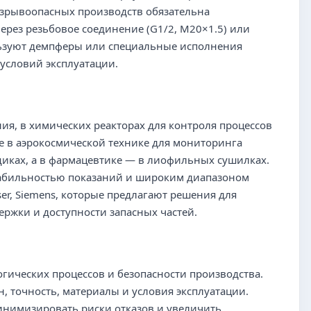
взрывоопасных производств обязательна
ерез резьбовое соединение (G1/2, M20×1.5) или
льзуют демпферы или специальные исполнения
 условий эксплуатации.
я, в химических реакторах для контроля процессов
же в аэрокосмической технике для мониторинга
иках, а в фармацевтике — в лиофильных сушилках.
табильностью показаний и широким диапазоном
er, Siemens, которые предлагают решения для
ржки и доступности запасных частей.
гических процессов и безопасности производства.
 точность, материалы и условия эксплуатации.
инимизировать риски отказов и увеличить