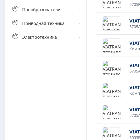
📦
Преобразователи
›
VIA
📦
Приводная техника
›
📦
Электротехника
›
VIA
VIA
VIA
VIA
VIA