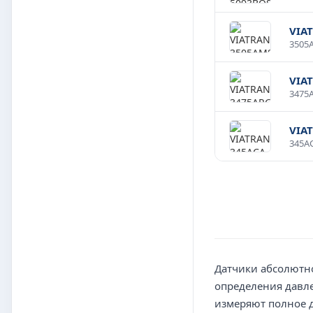
VIA
VIA
VIA
Датчики абсолютн
определения давл
измеряют полное д