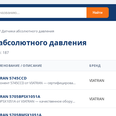
Найти
/ Датчики абсолютного давления
абсолютного давления
: 187
МЕНОВАНИЕ / ОПИСАНИЕ
БРЕНД
TRAN 5745CCD
VIATRAN
Компонент 5745CCD от VIATRAN — сертифицированное изделие для промышленного применения. Высокие технические характеристики, устойчивость к внешним воздействиям, надежность в эксплуатации. Применяется в автоматизированных системах, электротехнических установках, измерительных приборах. Соответствует требованиям промышленной безопасности.
TRAN 5705BPSX1051A
VIATRAN
5705BPSX1051A от VIATRAN — качественное оборудование для промышленных систем и технологических процессов. Надежная работа в широком диапазоне условий, простота интеграции, совместимость со стандартным оборудованием. Применяется в производственной автоматике, системах мониторинга и управления. Гарантия производителя, техническая поддержка.
TRAN 5705BMSX1051A