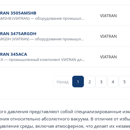
TRAN 3505AMSHB
VIATRAN
3505AMSHB (VIATRAN) — оборудование промышленного класса с гарантией качества. Надежная конструкция, продолжительный срок службы, соответствие международным стандартам. Используется в промышленной автоматике, системах диспетчеризации, производственном оборудовании. Доставка по России, консультация специалиста.
TRAN 3475ARGDH
VIATRAN
3475ARGDH (VIATRAN) — оборудование промышленного класса с гарантией качества. Надежная конструкция, продолжительный срок службы, соответствие международным стандартам. Используется в промышленной автоматике, системах диспетчеризации, производственном оборудовании. Доставка по России, консультация специалиста.
TRAN 345ACA
VIATRAN
345ACA — промышленный компонент VIATRAN для систем автоматизации. Высокая надежность, промышленное исполнение, стойкость к нагрузкам и температурным воздействиям. Применяется в производственных линиях, системах управления технологическими процессами, контрольно-измерительном оборудовании. Сертифицировано для промышленного применения.
Назад
1
2
3
4
5
ого давления представляют собой специализированные изм
ения относительно абсолютного вакуума. В отличие от из
авление среды, включая атмосферное, что делает их незам