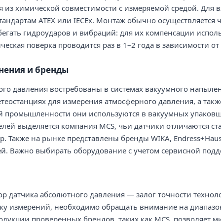
 из химической совместимости с измеряемой средой. Для 
тандартам ATEX или IECEx. Монтаж обычно осуществляется ч
бегать гидроударов и вибраций: для их компенсации испо
ческая поверка проводится раз в 1–2 года в зависимости от
нения и бренды
го давления востребованы в системах вакуумного напылени
етеостанциях для измерения атмосферного давления, а так
й промышленности они используются в вакуумных упаковщ
елей выделяется компания MCS, чьи датчики отличаются с
р. Также на рынке представлены бренды WIKA, Endress+Haus
й. Важно выбирать оборудование с учетом сервисной подде
 датчика абсолютного давления — залог точности техноло
у измерений, необходимо обращать внимание на диапазон,
дукции проверенных брендов, таких как MCS, позволяет м