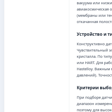
вакуума или низк
авиакосмическая 
(мембраны или тен
откачанная полост
Устройство и т
Конструктивно дат
Чувствительный э
кристалла. По тип
или HART. Для ра
Hastelloy. Важным
давлений). Точнос
Критерии выбо
При подборе датч
диапазон измерени
поэтому для высо