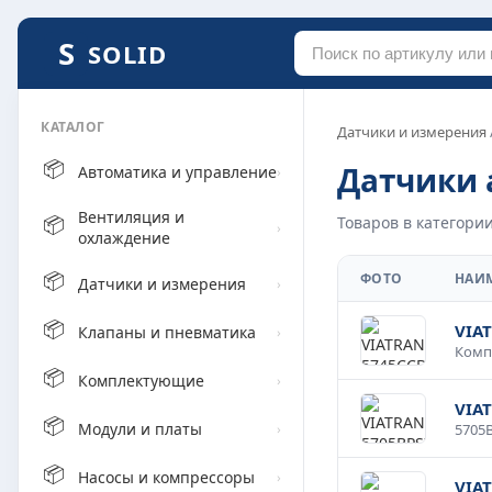
SOLID
КАТАЛОГ
Датчики и измерения
📦
Датчики 
Автоматика и управление
›
Вентиляция и
📦
Товаров в категории
›
охлаждение
📦
ФОТО
НАИ
Датчики и измерения
›
📦
VIA
Клапаны и пневматика
›
📦
Комплектующие
›
VIA
📦
Модули и платы
›
📦
Насосы и компрессоры
›
VIA