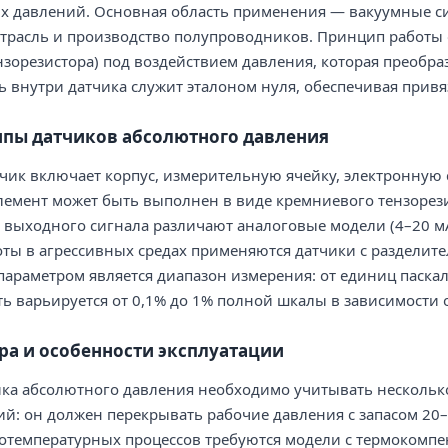
их давлений. Основная область применения — вакуумные с
отрасль и производство полупроводников. Принцип работы
зорезистора) под воздействием давления, которая преобраз
ь внутри датчика служит эталоном нуля, обеспечивая привя
ипы датчиков абсолютного давления
чик включает корпус, измерительную ячейку, электронную 
лемент может быть выполнен в виде кремниевого тензорез
у выходного сигнала различают аналоговые модели (4–20 мА
боты в агрессивных средах применяются датчики с раздел
 параметром является диапазон измерения: от единиц паскал
ть варьируется от 0,1% до 1% полной шкалы в зависимости о
ра и особенности эксплуатации
ика абсолютного давления необходимо учитывать нескольк
й: он должен перекрывать рабочие давления с запасом 20–
котемпературных процессов требуются модели с термокомп