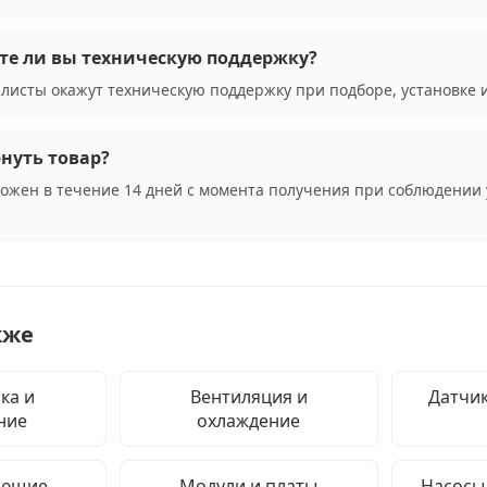
те ли вы техническую поддержку?
листы окажут техническую поддержку при подборе, установке 
нуть товар?
можен в течение 14 дней с момента получения при соблюдении 
кже
ка и
Вентиляция и
Датчик
ние
охлаждение
ующие
Модули и платы
Насосы