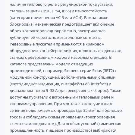
наличие теплового реле с регулировкой тока уставки,
степень защиты (IP20, IP54, IP65) и износостойкость
(категория применения AC-3 или AC-4). Важна также
блокировка: механическая предотвращает включение
обоих контакторов одновременно, электрическая
дублирует её через вспомогательные контакты.
Реверсивные пускатели применяются в крановом
оборудовании, конвейерах, лифтах, шлюзовых задвижках,
станках с реверсивным ходом и насосных станциях. В
каталоге представлены модели от ведущих
производителей, например, Siemens серии Sirius (3RT2) с
модульной конструкцией, дополнительными опциями
(светодиодная индикация, интерфейсы AS-Interface) и
диапазоном токов 9–38 А (для реверсивных сборок). Также
доступны пускатели с встроенными тепловыми реле и
кнопками управления. При монтаже важно учитывать
сечение подключаемых проводов (до 35 мм² для больших
токов) и соблюдать схемы управления (трехпроводная
схема с самоподхватом). Для особых условий (химическая
промышленность, пищевое производство) выбираются