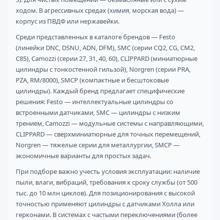
ходом. В агрессивных средах (химия, морская вода) —
корпус из ПВДФ или нержавейки.
Среди представленных в каталоге брендов — Festo
(линейки DNC, DSNU, ADN, DFM), SMC (серии CQ2, CG, CM2,
C85), Camozzi (серии 27, 31, 40, 60), CLIPPARD (миниатюрные
цилиндры с тонкостенной гильзой), Norgren (серии PRA,
PZA, RM/8000), SMCP (компактные и бесштоковые
цилиндры). Каждый бренд предлагает специфические
решения: Festo — интеллектуальные цилиндры со
встроенными датчиками, SMC — цилиндры с низким
трением, Camozzi — модульные системы с направляющими,
CLIPPARD — сверхминиатюрные для точных перемещений,
Norgren — тяжелые серии для металлургии, SMCP —
экономичные варианты для простых задач.
При подборе важно учесть условия эксплуатации: наличие
пыли, влаги, вибраций, требования к сроку службы (от 500
тыс. до 10 млн циклов). Для позиционирования с высокой
точностью применяют цилиндры с датчиками Холла или
герконами. В системах с частыми переключениями (более