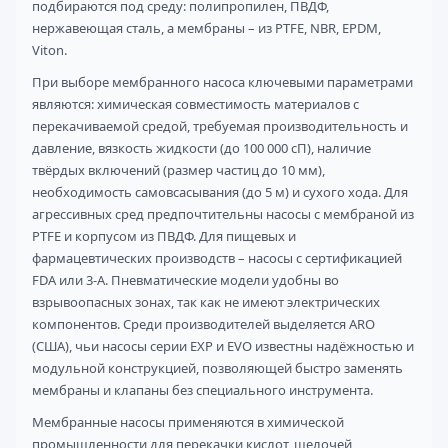
подбираются под среду: полипропилен, ПВДФ,
нержавеющая сталь, а мембраны – из PTFE, NBR, EPDM,
Viton.
При выборе мембранного насоса ключевыми параметрами
являются: химическая совместимость материалов с
перекачиваемой средой, требуемая производительность и
давление, вязкость жидкости (до 100 000 сП), наличие
твёрдых включений (размер частиц до 10 мм),
необходимость самовсасывания (до 5 м) и сухого хода. Для
агрессивных сред предпочтительны насосы с мембраной из
PTFE и корпусом из ПВДФ. Для пищевых и
фармацевтических производств – насосы с сертификацией
FDA или 3-A. Пневматические модели удобны во
взрывоопасных зонах, так как не имеют электрических
компонентов. Среди производителей выделяется ARO
(США), чьи насосы серии EXP и EVO известны надёжностью и
модульной конструкцией, позволяющей быстро заменять
мембраны и клапаны без специального инструмента.
Мембранные насосы применяются в химической
промышленности для перекачки кислот, щелочей,