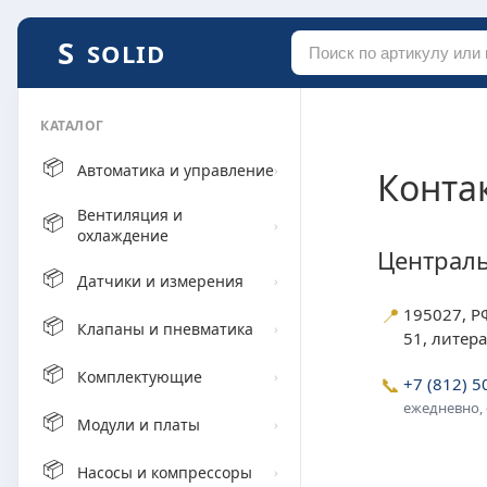
SOLID
КАТАЛОГ
📦
Автоматика и управление
›
Конта
Вентиляция и
📦
›
охлаждение
Централ
📦
Датчики и измерения
›
📍
195027, РФ
📦
Клапаны и пневматика
›
51, литер
📦
Комплектующие
›
📞
+7 (812) 5
ежедневно, с
📦
Модули и платы
›
📦
Насосы и компрессоры
›