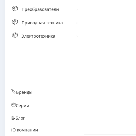
📦
Преобразователи
›
📦
Приводная техника
›
📦
Электротехника
›
🏷️
Бренды
📦
Серии
📝
Блог
ℹ️
О компании