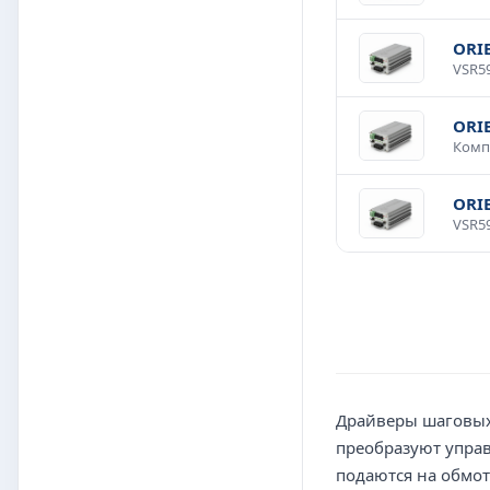
ORI
ORI
ORI
Драйверы шаговых
преобразуют упра
подаются на обмот