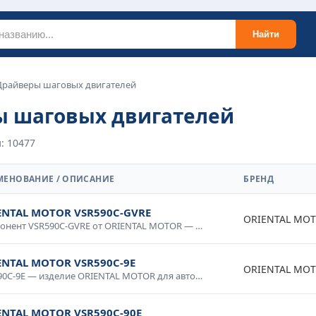
Найти
Драйверы шаговых двигателей
 шаговых двигателей
: 10477
МЕНОВАНИЕ / ОПИСАНИЕ
БРЕНД
ENTAL MOTOR VSR590C-GVRE
ORIENTAL MO
Компонент VSR590C-GVRE от ORIENTAL MOTOR — сертифицированное изделие для промышленного применения высокого класса. Высокие технические характеристики, устойчивость к внешним воздействиям, надежность в эксплуатации. Применяется в автоматизированных системах, электротехнических установках, измерительных приборах. Соответствует требованиям промышленной безопасности и международным стандартам.
ENTAL MOTOR VSR590C-9E
ORIENTAL MO
VSR590C-9E — изделие ORIENTAL MOTOR для автоматизации и промышленной электроники. Качественное исполнение, стабильные параметры, долговечность. Используется в системах управления, контрольном оборудовании, промышленных комплексах. Проверено в условиях промышленной эксплуатации, рекомендовано для ответственных применений.
ENTAL MOTOR VSR590C-90E