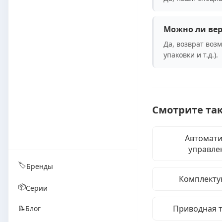
Можно ли вер
Да, возврат воз
упаковки и т.д.).
Смотрите та
Автомати
управле
🏷️
Бренды
Комплект
📦
Серии
Приводная 
📝
Блог