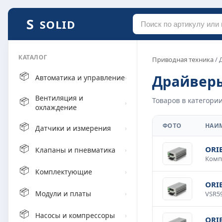
SOLID
КАТАЛОГ
Приводная техника
/ 
📦
Драйверы
Автоматика и управление
›
Вентиляция и
📦
Товаров в категории
›
охлаждение
📦
ФОТО
НАИ
Датчики и измерения
›
📦
ORI
Клапаны и пневматика
›
📦
Комплектующие
›
ORI
📦
Модули и платы
›
📦
Насосы и компрессоры
›
ORI