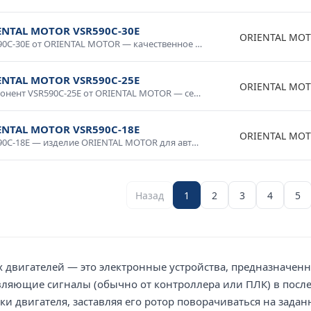
ENTAL MOTOR VSR590C-30E
ORIENTAL MO
VSR590C-30E от ORIENTAL MOTOR — качественное оборудование для промышленных систем и технологических процессов. Надежная работа в широком диапазоне условий, простота интеграции, совместимость со стандартным оборудованием. Применяется в производственной автоматике, системах мониторинга и управления. Гарантия производителя, техническая поддержка.
ENTAL MOTOR VSR590C-25E
ORIENTAL MO
Компонент VSR590C-25E от ORIENTAL MOTOR — сертифицированное изделие для промышленного применения. Высокие технические характеристики, устойчивость к внешним воздействиям, надежность в эксплуатации. Применяется в автоматизированных системах, электротехнических установках, измерительных приборах. Соответствует требованиям промышленной безопасности.
ENTAL MOTOR VSR590C-18E
ORIENTAL MO
VSR590C-18E — изделие ORIENTAL MOTOR для автоматизации и промышленной электроники. Качественное исполнение, стабильные параметры, долговечность. Используется в системах управления, контрольном оборудовании, промышленных комплексах. Проверено в условиях промышленной эксплуатации, рекомендовано для ответственных применений.
Назад
1
2
3
4
5
 двигателей — это электронные устройства, предназначен
вляющие сигналы (обычно от контроллера или ПЛК) в посл
ки двигателя, заставляя его ротор поворачиваться на зада