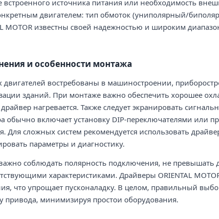
 встроенного источника питания или необходимость внешн
онкретным двигателем: тип обмоток (униполярный/биполяр
L MOTOR известны своей надежностью и широким диапазоно
нения и особенности монтажа
 двигателей востребованы в машиностроении, приборостр
зации зданий. При монтаже важно обеспечить хорошее охла
 драйвер нагревается. Также следует экранировать сигналь
а обычно включает установку DIP-переключателями или пр
я. Для сложных систем рекомендуется использовать драй
ровать параметры и диагностику.
важно соблюдать полярность подключения, не превышать д
ветствующими характеристиками. Драйверы ORIENTAL MOTO
ия, что упрощает пусконаладку. В целом, правильный выб
ту привода, минимизируя простои оборудования.