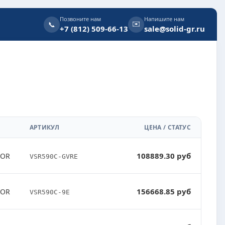
Позвоните нам
Напишите нам
✉️
📞
+7 (812) 509-66-13
sale@solid-gr.ru
АРТИКУЛ
ЦЕНА / СТАТУС
108889.30 руб
TOR
VSR590C-GVRE
156668.85 руб
TOR
VSR590C-9E