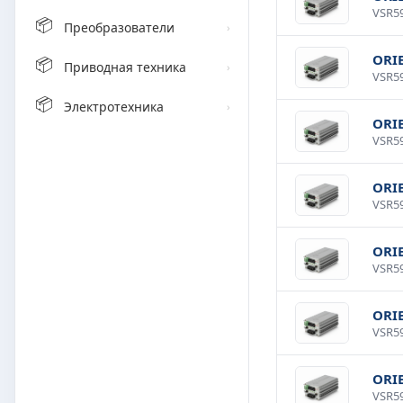
📦
Преобразователи
›
ORI
📦
Приводная техника
›
📦
Электротехника
›
ORI
ORI
ORI
ORI
ORI