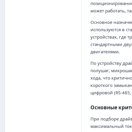
позиционирование,
может работать, т
Основное назначе
используются в ст
устройствах, где 
стандартными дву
двигателями.
По устройству дра
полушаг, микрошаг
хода, что критичн
короткого замыкан
цифровой (RS-485, 
Основные крит
При подборе драйв
максимальный ток 