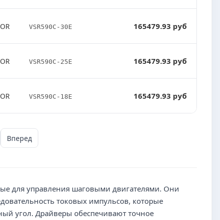
165479.93 руб
TOR
VSR590C-30E
165479.93 руб
TOR
VSR590C-25E
165479.93 руб
TOR
VSR590C-18E
Вперед
ные для управления шаговыми двигателями. Они
едовательность токовых импульсов, которые
нный угол. Драйверы обеспечивают точное