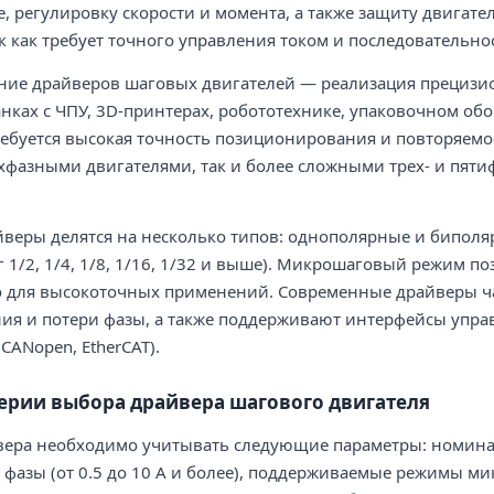
 регулировку скорости и момента, а также защиту двигател
ак как требует точного управления током и последовательно
ние драйверов шаговых двигателей — реализация прецизио
анках с ЧПУ, 3D-принтерах, робототехнике, упаковочном о
требуется высокая точность позиционирования и повторяемо
хфазными двигателями, так и более сложными трех- и пят
йверы делятся на несколько типов: однополярные и бипол
 1/2, 1/4, 1/8, 1/16, 1/32 и выше). Микрошаговый режим 
о для высокоточных применений. Современные драйверы ча
ия и потери фазы, а также поддерживают интерфейсы управ
CANopen, EtherCAT).
ерии выбора драйвера шагового двигателя
ера необходимо учитывать следующие параметры: номиналь
фазы (от 0.5 до 10 А и более), поддерживаемые режимы мик