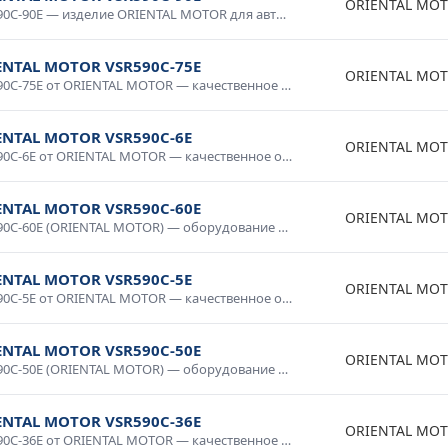
ORIENTAL MO
VSR590C-90E — изделие ORIENTAL MOTOR для автоматизации и промышленной электроники. Качественное исполнение, стабильные параметры, долговечность. Используется в системах управления, контрольном оборудовании, промышленных комплексах. Проверено в условиях промышленной эксплуатации, рекомендовано для ответственных применений.
ENTAL MOTOR VSR590C-75E
ORIENTAL MO
VSR590C-75E от ORIENTAL MOTOR — качественное оборудование для промышленных систем и технологических процессов. Надежная работа в широком диапазоне условий, простота интеграции, совместимость со стандартным оборудованием. Применяется в производственной автоматике, системах мониторинга и управления. Гарантия производителя, техническая поддержка.
ENTAL MOTOR VSR590C-6E
ORIENTAL MO
VSR590C-6E от ORIENTAL MOTOR — качественное оборудование для промышленных систем и технологических процессов. Надежная работа в широком диапазоне условий, простота интеграции, совместимость со стандартным оборудованием. Применяется в производственной автоматике, системах мониторинга и управления. Гарантия производителя, техническая поддержка.
ENTAL MOTOR VSR590C-60E
ORIENTAL MO
VSR590C-60E (ORIENTAL MOTOR) — оборудование промышленного класса с гарантией качества. Надежная конструкция, продолжительный срок службы, соответствие международным стандартам. Используется в промышленной автоматике, системах диспетчеризации, производственном оборудовании. Доставка по России, консультация специалиста.
ENTAL MOTOR VSR590C-5E
ORIENTAL MO
VSR590C-5E от ORIENTAL MOTOR — качественное оборудование для промышленных систем и технологических процессов. Надежная работа в широком диапазоне условий, простота интеграции, совместимость со стандартным оборудованием. Применяется в производственной автоматике, системах мониторинга и управления. Гарантия производителя, техническая поддержка.
ENTAL MOTOR VSR590C-50E
ORIENTAL MO
VSR590C-50E (ORIENTAL MOTOR) — оборудование промышленного класса с гарантией качества. Надежная конструкция, продолжительный срок службы, соответствие международным стандартам. Используется в промышленной автоматике, системах диспетчеризации, производственном оборудовании. Доставка по России, консультация специалиста.
ENTAL MOTOR VSR590C-36E
ORIENTAL MO
VSR590C-36E от ORIENTAL MOTOR — качественное оборудование для промышленных систем и технологических процессов. Надежная работа в широком диапазоне условий, простота интеграции, совместимость со стандартным оборудованием. Применяется в производственной автоматике, системах мониторинга и управления. Гарантия производителя, техническая поддержка.