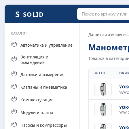
SOLID
КАТАЛОГ
Датчики и измерения
📦
Маномет
Автоматика и управление
›
Вентиляция и
📦
Товаров в категории
›
охлаждение
📦
ФОТО
НАИ
Датчики и измерения
›
📦
YOK
Клапаны и пневматика
›
📦
Комплектующие
›
YOK
📦
Модули и платы
›
📦
Насосы и компрессоры
›
YOK