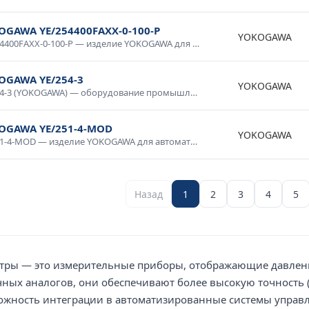
OGAWA YE/254400FAXX-0-100-P
YOKOGAWA
YE/254400FAXX-0-100-P — изделие YOKOGAWA для автоматизации и промышленной электроники. Качественное исполнение, стабильные параметры, долговечность. Используется в системах управления, контрольном оборудовании, промышленных комплексах. Проверено в условиях промышленной эксплуатации, рекомендовано для ответственных применений.
OGAWA YE/254-3
YOKOGAWA
YE/254-3 (YOKOGAWA) — оборудование промышленного класса с гарантией качества. Надежная конструкция, продолжительный срок службы, соответствие международным стандартам. Используется в промышленной автоматике, системах диспетчеризации, производственном оборудовании. Доставка по России, консультация специалиста.
OGAWA YE/251-4-MOD
YOKOGAWA
YE/251-4-MOD — изделие YOKOGAWA для автоматизации и промышленной электроники. Качественное исполнение, стабильные параметры, долговечность. Используется в системах управления, контрольном оборудовании, промышленных комплексах. Проверено в условиях промышленной эксплуатации, рекомендовано для ответственных применений.
Назад
1
2
3
4
5
ры — это измерительные приборы, отображающие давление
чных аналогов, они обеспечивают более высокую точность 
жность интеграции в автоматизированные системы управле