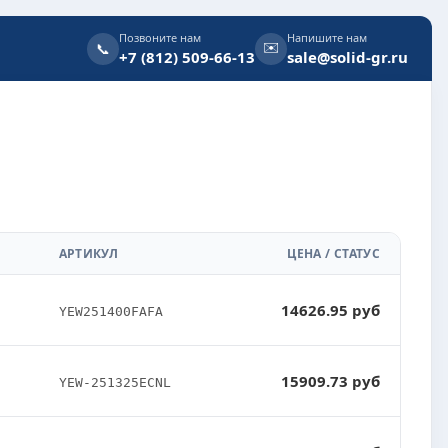
Позвоните нам
Напишите нам
✉️
📞
+7 (812) 509-66-13
sale@solid-gr.ru
АРТИКУЛ
ЦЕНА / СТАТУС
14626.95 руб
YEW251400FAFA
15909.73 руб
YEW-251325ECNL