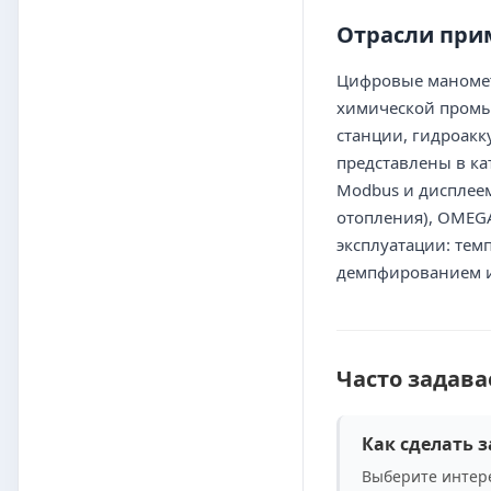
Отрасли при
Цифровые манометр
химической промыш
станции, гидроакк
представлены в ка
Modbus и дисплее
отопления), OMEGA
эксплуатации: тем
демпфированием и
Часто задав
Как сделать з
Выберите интере