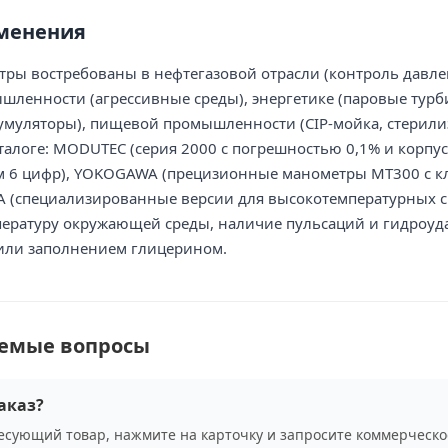
менения
ы востребованы в нефтегазовой отрасли (контроль давлен
ленности (агрессивные среды), энергетике (паровые турб
умуляторы), пищевой промышленности (CIP-мойка, стерили
талоге: MODUTEC (серия 2000 с погрешностью 0,1% и корпус
м 6 цифр), YOKOGAWA (прецизионные манометры MT300 с кл
 (специализированные версии для высокотемпературных ср
пературу окружающей среды, наличие пульсаций и гидроуда
ли заполнением глицерином.
аемые вопросы
аказ?
сующий товар, нажмите на карточку и запросите коммерческо