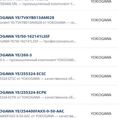
YOKOGAWA
YEW-250340LSRL — промышленный компонент YOKOGAWA для систем автоматизации. Высокая надежность, промышленное исполнение, стойкость к нагрузкам и температурным воздействиям. Применяется в производственных линиях, системах управления технологическими процессами, контрольно-измерительном оборудовании. Сертифицировано для промышленного применения.
OGAWA YE/7VKYB013AM028
YOKOGAWA
Компонент YE/7VKYB013AM028 от YOKOGAWA — сертифицированное изделие для промышленного применения. Высокие технические характеристики, устойчивость к внешним воздействиям, надежность в эксплуатации. Применяется в автоматизированных системах, электротехнических установках, измерительных приборах. Соответствует требованиям промышленной безопасности.
OGAWA YE/50-162141LSSF
YOKOGAWA
YOKOGAWA YE/50-162141LSSF — профессиональное решение для промышленных задач любой сложности. Проверенное качество, техническая надежность, широкий диапазон рабочих условий эксплуатации. Интеграция в системы автоматизации, производственные комплексы, инженерные сети предприятий. Гарантия производителя, техническая документация, сервисная поддержка на всей территории России.
OGAWA YE/260-3
YOKOGAWA
YE/260-3 — промышленный компонент YOKOGAWA для систем автоматизации. Высокая надежность, промышленное исполнение, стойкость к нагрузкам и температурным воздействиям. Применяется в производственных линиях, системах управления технологическими процессами, контрольно-измерительном оборудовании. Сертифицировано для промышленного применения.
OGAWA YE/255324-ECSC
YOKOGAWA
YE/255324-ECSC от YOKOGAWA — качественное оборудование для промышленных систем и технологических процессов. Надежная работа в широком диапазоне условий, простота интеграции, совместимость со стандартным оборудованием. Применяется в производственной автоматике, системах мониторинга и управления. Гарантия производителя, техническая поддержка.
OGAWA YE/255324-ECPK
YOKOGAWA
YE/255324-ECPK от YOKOGAWA — качественное оборудование для промышленных систем и технологических процессов. Надежная работа в широком диапазоне условий, простота интеграции, совместимость со стандартным оборудованием. Применяется в производственной автоматике, системах мониторинга и управления. Гарантия производителя, техническая поддержка.
OGAWA YE/254400FAXX-0-50-AAC
YOKOGAWA
YE/254400FAXX-0-50-AAC от YOKOGAWA — качественное оборудование для промышленных систем и технологических процессов. Надежная работа в широком диапазоне условий, простота интеграции, совместимость со стандартным оборудованием. Применяется в производственной автоматике, системах мониторинга и управления. Гарантия производителя, техническая поддержка.