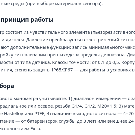
вные среды (при выборе материалов сенсора).
и принцип работы
 состоит из чувствительного элемента (пьезорезистивного
и дисплея. Давление преобразуется в электрический сигна
ают дополнительные функции: запись минимального/макси
астройку сигнализации при выходе за пределы диапазона. Д
ости от типа датчика. Классы точности: от 0,1 до 0,5. Кор
иния, степень защиты IP65/IP67 — для работы в условиях 
бора
вого манометра учитывайте: 1) диапазон измерений — с за
адиальное или осевое, резьба G1/4, G1/2, M20×1,5; 3) мат
 Hastelloy или PTFE; 4) наличие выходного сигнала — 4–20
итание — от батареи (срок службы до 3 лет) или внешнее 24
сполнением Ex ia.