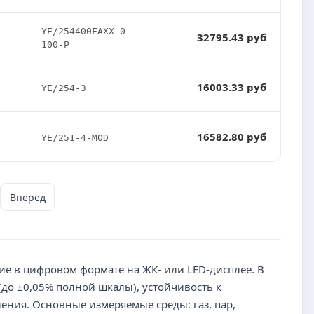
YE/254400FAXX-0-
32795.43 руб
100-P
16003.33 руб
YE/254-3
16582.80 руб
YE/251-4-MOD
Вперед
 в цифровом формате на ЖК- или LED-дисплее. В
(до ±0,05% полной шкалы), устойчивость к
ния. Основные измеряемые среды: газ, пар,