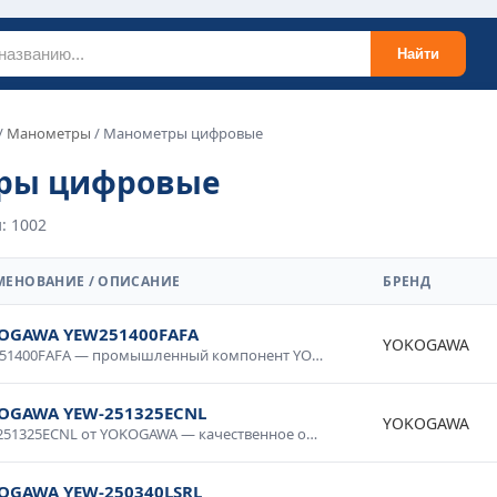
Найти
/
Манометры
/ Манометры цифровые
ры цифровые
: 1002
МЕНОВАНИЕ / ОПИСАНИЕ
БРЕНД
OGAWA YEW251400FAFA
YOKOGAWA
YEW251400FAFA — промышленный компонент YOKOGAWA для систем автоматизации и управления технологическими процессами. Высокая надежность, промышленное исполнение, стойкость к нагрузкам и температурным воздействиям. Применяется в производственных линиях, системах управления, контрольно-измерительном оборудовании. Сертифицировано для промышленного применения, соответствует международным стандартам качества.
OGAWA YEW-251325ECNL
YOKOGAWA
YEW-251325ECNL от YOKOGAWA — качественное оборудование для промышленных систем и технологических процессов. Надежная работа в широком диапазоне условий, простота интеграции, совместимость со стандартным оборудованием. Применяется в производственной автоматике, системах мониторинга и управления. Гарантия производителя, техническая поддержка.
OGAWA YEW-250340LSRL