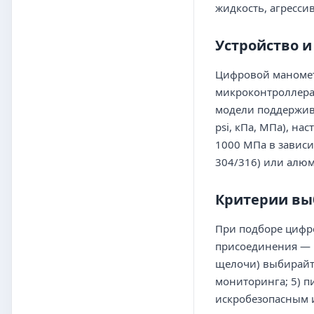
жидкость, агресси
Устройство 
Цифровой манометр
микроконтроллера 
модели поддержив
psi, кПа, МПа), н
1000 МПа в зависим
304/316) или алюм
Критерии вы
При подборе цифро
присоединения — р
щелочи) выбирайте
мониторинга; 5) п
искробезопасным и