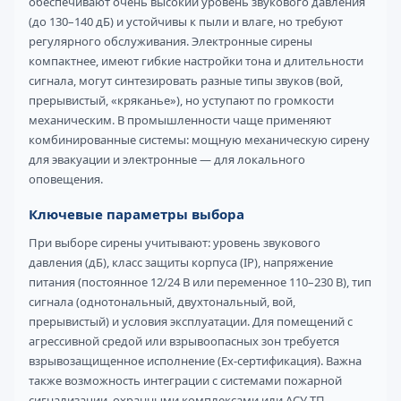
обеспечивают очень высокий уровень звукового давления
(до 130–140 дБ) и устойчивы к пыли и влаге, но требуют
регулярного обслуживания. Электронные сирены
компактнее, имеют гибкие настройки тона и длительности
сигнала, могут синтезировать разные типы звуков (вой,
прерывистый, «кряканье»), но уступают по громкости
механическим. В промышленности чаще применяют
комбинированные системы: мощную механическую сирену
для эвакуации и электронные — для локального
оповещения.
Ключевые параметры выбора
При выборе сирены учитывают: уровень звукового
давления (дБ), класс защиты корпуса (IP), напряжение
питания (постоянное 12/24 В или переменное 110–230 В), тип
сигнала (однотональный, двухтональный, вой,
прерывистый) и условия эксплуатации. Для помещений с
агрессивной средой или взрывоопасных зон требуется
взрывозащищенное исполнение (Ex-сертификация). Важна
также возможность интеграции с системами пожарной
сигнализации, охранными комплексами или АСУ ТП —