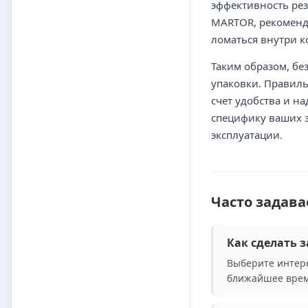
эффективность рез
MARTOR, рекоменду
ломаться внутри к
Таким образом, бе
упаковки. Правиль
счет удобства и н
специфику ваших з
эксплуатации.
Часто задав
Как сделать з
Выберите интере
ближайшее врем