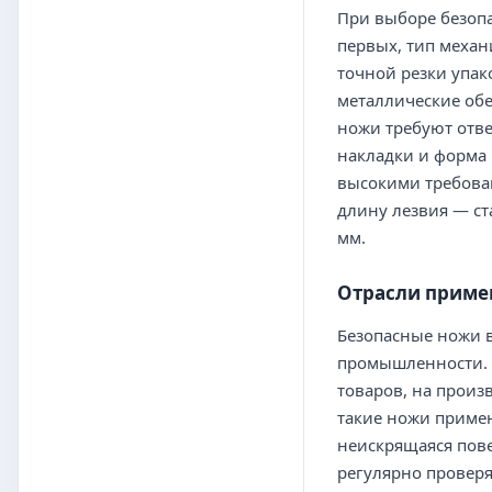
При выборе безопа
первых, тип механ
точной резки упак
металлические обе
ножи требуют отв
накладки и форма 
высокими требова
длину лезвия — ст
мм.
Отрасли приме
Безопасные ножи в
промышленности. Н
товаров, на произ
такие ножи примен
неискрящаяся пове
регулярно проверя