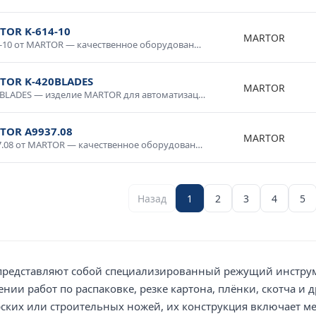
TOR K-614-10
MARTOR
K-614-10 от MARTOR — качественное оборудование для промышленных систем и технологических процессов. Надежная работа в широком диапазоне условий, простота интеграции, совместимость со стандартным оборудованием. Применяется в производственной автоматике, системах мониторинга и управления. Гарантия производителя, техническая поддержка.
TOR K-420BLADES
MARTOR
K-420BLADES — изделие MARTOR для автоматизации и промышленной электроники. Качественное исполнение, стабильные параметры, долговечность. Используется в системах управления, контрольном оборудовании, промышленных комплексах. Проверено в условиях промышленной эксплуатации, рекомендовано для ответственных применений.
TOR A9937.08
MARTOR
A9937.08 от MARTOR — качественное оборудование для промышленных систем и технологических процессов. Надежная работа в широком диапазоне условий, простота интеграции, совместимость со стандартным оборудованием. Применяется в производственной автоматике, системах мониторинга и управления. Гарантия производителя, техническая поддержка.
Назад
1
2
3
4
5
представляют собой специализированный режущий инстру
нии работ по распаковке, резке картона, плёнки, скотча и 
ских или строительных ножей, их конструкция включает м