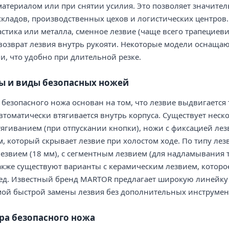
 материалом или при снятии усилия. Это позволяет значител
складов, производственных цехов и логистических центров
стика или металла, сменное лезвие (чаще всего трапецие
озврат лезвия внутрь рукояти. Некоторые модели оснащаю
, что удобно при длительной резке.
ы и виды безопасных ножей
безопасного ножа основан на том, что лезвие выдвигается 
втоматически втягивается внутрь корпуса. Существует неск
ягиванием (при отпускании кнопки), ножи с фиксацией лезв
 который скрывает лезвие при холостом ходе. По типу ле
звием (18 мм), с сегментным лезвием (для надламывания ту
Также существуют варианты с керамическим лезвием, которое 
ед. Известный бренд MARTOR предлагает широкую линейку
мой быстрой замены лезвия без дополнительных инструмен
ра безопасного ножа