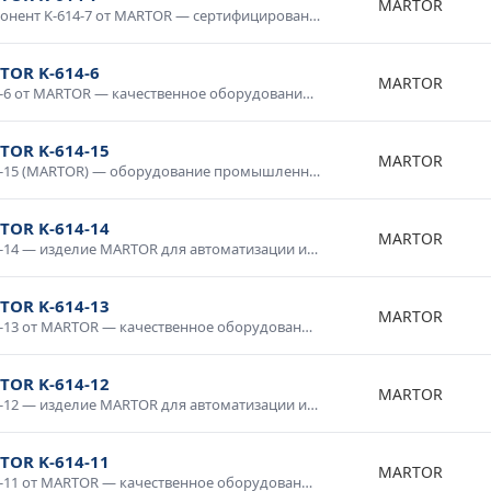
MARTOR
Компонент K-614-7 от MARTOR — сертифицированное изделие для промышленного применения. Высокие технические характеристики, устойчивость к внешним воздействиям, надежность в эксплуатации. Применяется в автоматизированных системах, электротехнических установках, измерительных приборах. Соответствует требованиям промышленной безопасности.
TOR K-614-6
MARTOR
K-614-6 от MARTOR — качественное оборудование для промышленных систем и технологических процессов. Надежная работа в широком диапазоне условий, простота интеграции, совместимость со стандартным оборудованием. Применяется в производственной автоматике, системах мониторинга и управления. Гарантия производителя, техническая поддержка.
TOR K-614-15
MARTOR
K-614-15 (MARTOR) — оборудование промышленного класса с гарантией качества. Надежная конструкция, продолжительный срок службы, соответствие международным стандартам. Используется в промышленной автоматике, системах диспетчеризации, производственном оборудовании. Доставка по России, консультация специалиста.
TOR K-614-14
MARTOR
K-614-14 — изделие MARTOR для автоматизации и промышленной электроники. Качественное исполнение, стабильные параметры, долговечность. Используется в системах управления, контрольном оборудовании, промышленных комплексах. Проверено в условиях промышленной эксплуатации, рекомендовано для ответственных применений.
TOR K-614-13
MARTOR
K-614-13 от MARTOR — качественное оборудование для промышленных систем и технологических процессов. Надежная работа в широком диапазоне условий, простота интеграции, совместимость со стандартным оборудованием. Применяется в производственной автоматике, системах мониторинга и управления. Гарантия производителя, техническая поддержка.
TOR K-614-12
MARTOR
K-614-12 — изделие MARTOR для автоматизации и промышленной электроники. Качественное исполнение, стабильные параметры, долговечность. Используется в системах управления, контрольном оборудовании, промышленных комплексах. Проверено в условиях промышленной эксплуатации, рекомендовано для ответственных применений.
TOR K-614-11
MARTOR
K-614-11 от MARTOR — качественное оборудование для промышленных систем и технологических процессов. Надежная работа в широком диапазоне условий, простота интеграции, совместимость со стандартным оборудованием. Применяется в производственной автоматике, системах мониторинга и управления. Гарантия производителя, техническая поддержка.