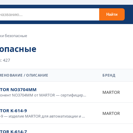
Найти
жи безопасные
опасные
: 427
МЕНОВАНИЕ / ОПИСАНИЕ
БРЕНД
TOR NO3704MM
MARTOR
Компонент NO3704MM от MARTOR — сертифицированное изделие для промышленного применения. Высокие технические характеристики, устойчивость к внешним воздействиям, надежность в эксплуатации. Применяется в автоматизированных системах, электротехнических установках, измерительных приборах. Соответствует требованиям промышленной безопасности.
TOR K-614-9
MARTOR
K-614-9 — изделие MARTOR для автоматизации и промышленной электроники. Качественное исполнение, стабильные параметры, долговечность. Используется в системах управления, контрольном оборудовании, промышленных комплексах. Проверено в условиях промышленной эксплуатации, рекомендовано для ответственных применений.
TOR K-614-7