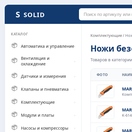
SOLID
КАТАЛОГ
Комплектующие
/ Но
📦
Ножи без
Автоматика и управление
›
Вентиляция и
📦
Товаров в категории
›
охлаждение
📦
ФОТО
НАИ
Датчики и измерения
›
📦
MAR
Клапаны и пневматика
›
📦
Комплектующие
›
MAR
📦
Модули и платы
›
📦
Насосы и компрессоры
›
MAR