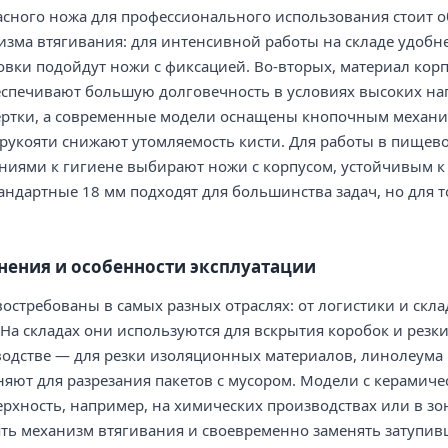
сного ножа для профессионального использования стоит о
изма втягивания: для интенсивной работы на складе удобне
овки подойдут ножи с фиксацией. Во-вторых, материал корп
спечивают большую долговечность в условиях высоких нагр
ертки, а современные модели оснащены кнопочным механи
рукояти снижают утомляемость кисти. Для работы в пищев
ниями к гигиене выбирают ножи с корпусом, устойчивым 
андартные 18 мм подходят для большинства задач, но для 
нения и особенности эксплуатации
остребованы в самых разных отраслях: от логистики и скла
а складах они используются для вскрытия коробок и резки
водстве — для резки изоляционных материалов, линолеума 
яют для разрезания пакетов с мусором. Модели с керамиче
рхность, например, на химических производствах или в зо
ть механизм втягивания и своевременно заменять затупивш