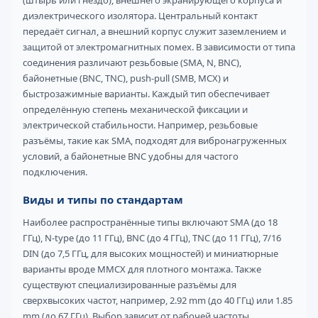
(штырь или гнездо), внешнего экранирующего корпуса и
диэлектрического изолятора. Центральный контакт
передаёт сигнал, а внешний корпус служит заземлением и
защитой от электромагнитных помех. В зависимости от типа
соединения различают резьбовые (SMA, N, BNC),
байонетные (BNC, TNC), push-pull (SMB, MCX) и
быстрозажимные варианты. Каждый тип обеспечивает
определённую степень механической фиксации и
электрической стабильности. Например, резьбовые
разъёмы, такие как SMA, подходят для вибронагруженных
условий, а байонетные BNC удобны для частого
подключения.
Виды и типы по стандартам
Наиболее распространённые типы включают SMA (до 18
ГГц), N-type (до 11 ГГц), BNC (до 4 ГГц), TNC (до 11 ГГц), 7/16
DIN (до 7,5 ГГц, для высоких мощностей) и миниатюрные
варианты вроде MMCX для плотного монтажа. Также
существуют специализированные разъёмы для
сверхвысоких частот, например, 2.92 mm (до 40 ГГц) или 1.85
mm (до 67 ГГц). Выбор зависит от рабочей частоты,