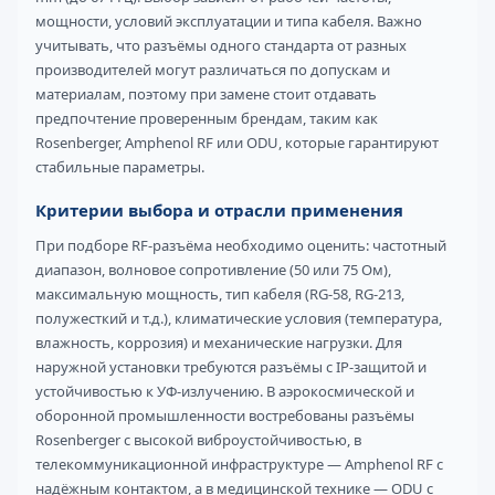
мощности, условий эксплуатации и типа кабеля. Важно
учитывать, что разъёмы одного стандарта от разных
производителей могут различаться по допускам и
материалам, поэтому при замене стоит отдавать
предпочтение проверенным брендам, таким как
Rosenberger, Amphenol RF или ODU, которые гарантируют
стабильные параметры.
Критерии выбора и отрасли применения
При подборе RF-разъёма необходимо оценить: частотный
диапазон, волновое сопротивление (50 или 75 Ом),
максимальную мощность, тип кабеля (RG-58, RG-213,
полужесткий и т.д.), климатические условия (температура,
влажность, коррозия) и механические нагрузки. Для
наружной установки требуются разъёмы с IP-защитой и
устойчивостью к УФ-излучению. В аэрокосмической и
оборонной промышленности востребованы разъёмы
Rosenberger с высокой виброустойчивостью, в
телекоммуникационной инфраструктуре — Amphenol RF с
надёжным контактом, а в медицинской технике — ODU с