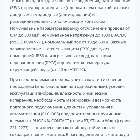
типы: проходные (для сквозного соединения), заземляющие
(PE/N), предохранительные (с держателем плавкой вставки),
диодные/светодиодные (для индикации) и
разъединительные (с отключающим контактом).
Номинальные параметры варьируются: сечение провода от
0,14 до 300 мм², номинальное напряжение до 1000 В AC/DC
(по IEC 60947-7-1), номинальный ток от 10 до 600 А. Важные
характеристики — степень защиты (IP20 для сухих
помещений, IP66 для агрессивных сред), категория
перенапряжения (III/IV) и допустимая температура
окружающей среды (от -40 до +100 °C).
При выборе клеммного блока учитывают: тип и сечение
проводника (многожильный или одножильный), условия
эксплуатации (вибрация, влажность, химические
испарения), необходимость маркировки и возможность
повторного подключения. Для систем управления и
автоматизации (PLC, DCS) предпочтительны пружинные
клеммы от PHOENIX CONTACT (серии PT, ST) или Wago (серии
221, 2273) — они обеспечивают виброустойчивость и
сокращают время монтажа. В распределительных щитах до