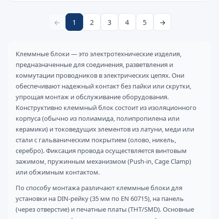
←
1
2
3
4
5
→
Клеммные блоки — это электротехнические изделия,
предназначенные для соединения, разветвления и
коммутации проводников в электрических цепях. Они
обеспечивают надежный контакт без пайки или скрутки,
упрощая монтаж и обслуживание оборудования.
Конструктивно клеммный блок состоит из изоляционного
корпуса (обычно из полиамида, полипропилена или
керамики) и токоведущих элементов из латуни, меди или
стали с гальваническим покрытием (олово, никель,
серебро). Фиксация провода осуществляется винтовым
зажимом, пружинным механизмом (Push-in, Cage Clamp)
или обжимным контактом.
По способу монтажа различают клеммные блоки для
установки на DIN-рейку (35 мм по EN 60715), на панель
(через отверстие) и печатные платы (THT/SMD). Основные