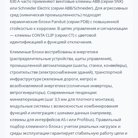
630 А часто применяют винтовые клеммы ABB (серии SNK)
или Schneider Electric (серии ABB/Schneider). Для агрессивных
сред (химическая промышленность) подходят
керамические блоки Panduit (серии PDB) с повышенной
стойкостью к коррозии. В цепях управления и сигнализации
— клеммы CONTA CLIP (серии CT) с цветовой
идентификацией и функцией отключения.
Клеммные блоки востребованы в энергетике
(распределительные устройства, щиты управления),
промышленной автоматизации (шахты, станки, конвейеры),
строительстве (электроснабжение зданий), транспортной
инфраструктуре (железные дороги, метро) и
возобновляемой энергетике (солнечные инверторы,
ветрогенераторы). Современные тенденции:
миниатюризация (шаг 3,5 мм для плотного монтажа),
модульные системы с возможностью комбинирования
функций и интеграция с шинами данных (например,
клеммы для интерфейсов AS-i или Profibus). Правильный
подбор клеммного блока с учетом реальных нагрузок и
среды эксплуатации гарантирует стабильную работу цепи и