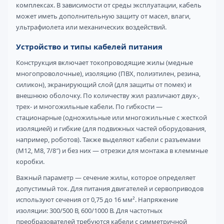
комплексах. В зависимости от среды эксплуатации, кабель
может иметь дополнительную защиту от масел, влаги,
ультрафиолета или механических воздействий.
Устройство и типы кабелей питания
Конструкция включает токопроводящие жилы (медные
многопроволочные), изоляцию (ПВХ, полиэтилен, резина,
силикон), экранирующий слой (для защиты от помех) и
внешнюю оболочку. По количеству жил различают двух-,
трех- и многожильные кабели. По гибкости —
стационарные (одножильные или многожильные с жесткой
изоляцией) и гибкие (для подвижных частей оборудования,
например, роботов). Также выделяют кабели с разъемами
(M12, M8, 7/8″) и без них — отрезки для монтажа в клеммные
коробки.
Важный параметр — сечение жилы, которое определяет
допустимый ток. Для питания двигателей и сервоприводов
используют сечения от 0,75 до 16 мм². Напряжение
изоляции: 300/500 В, 600/1000 В. Для частотных
преобразователей требуются кабели с симметричной