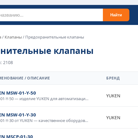
Найти
а
/
Клапаны
/ Предохранительные клапаны
анительные клапаны
: 2108
МЕНОВАНИЕ / ОПИСАНИЕ
БРЕНД
EN MSW-01-Y-50
YUKEN
MSW-01-Y-50 — изделие YUKEN для автоматизации и промышленной электроники. Качественное исполнение, стабильные параметры, долговечность. Используется в системах управления, контрольном оборудовании, промышленных комплексах. Проверено в условиях промышленной эксплуатации, рекомендовано для ответственных применений.
EN MSW-01-Y-30
YUKEN
MSW-01-Y-30 от YUKEN — качественное оборудование для промышленных систем и технологических процессов. Надежная работа в широком диапазоне условий, простота интеграции, совместимость со стандартным оборудованием. Применяется в производственной автоматике, системах мониторинга и управления. Гарантия производителя, техническая поддержка.
EN MSCP-01-30