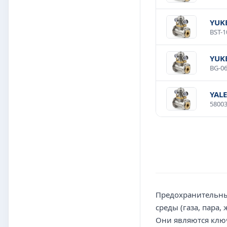
YUKE
YUK
YALE
Предохранительные
среды (газа, пара
Они являются ключ