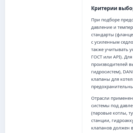
Критерии выбо
При подборе предо
давление и темпер
стандарты (фланце
с усиленным седл
также учитывать у
ГОСТ или API). Дл
производителей в
гидросистем), DAN
клапаны для котел
предохранительны
Отрасли применен
системы под давле
(паровые котлы, т
станции, гидроакк
клапанов должен в