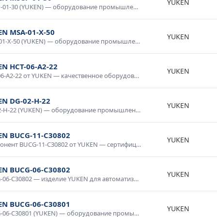
YUKEN
MSCP-01-30 (YUKEN) — оборудование промышленного класса с гарантией качества. Надежная конструкция, продолжительный срок службы, соответствие международным стандартам. Используется в промышленной автоматике, системах диспетчеризации, производственном оборудовании. Доставка по России, консультация специалиста.
EN MSA-01-X-50
YUKEN
MSA-01-X-50 (YUKEN) — оборудование промышленного класса с гарантией качества. Надежная конструкция, продолжительный срок службы, соответствие международным стандартам. Используется в промышленной автоматике, системах диспетчеризации, производственном оборудовании. Доставка по России, консультация специалиста.
N HCT-06-A2-22
YUKEN
HCT-06-A2-22 от YUKEN — качественное оборудование для промышленных систем и технологических процессов. Надежная работа в широком диапазоне условий, простота интеграции, совместимость со стандартным оборудованием. Применяется в производственной автоматике, системах мониторинга и управления. Гарантия производителя, техническая поддержка.
EN DG-02-H-22
YUKEN
DG-02-H-22 (YUKEN) — оборудование промышленного класса с гарантией качества. Надежная конструкция, продолжительный срок службы, соответствие международным стандартам. Используется в промышленной автоматике, системах диспетчеризации, производственном оборудовании. Доставка по России, консультация специалиста.
EN BUCG-11-C30802
YUKEN
Компонент BUCG-11-C30802 от YUKEN — сертифицированное изделие для промышленного применения. Высокие технические характеристики, устойчивость к внешним воздействиям, надежность в эксплуатации. Применяется в автоматизированных системах, электротехнических установках, измерительных приборах. Соответствует требованиям промышленной безопасности.
EN BUCG-06-C30802
YUKEN
BUCG-06-C30802 — изделие YUKEN для автоматизации и промышленной электроники. Качественное исполнение, стабильные параметры, долговечность. Используется в системах управления, контрольном оборудовании, промышленных комплексах. Проверено в условиях промышленной эксплуатации, рекомендовано для ответственных применений.
EN BUCG-06-C30801
YUKEN
BUCG-06-C30801 (YUKEN) — оборудование промышленного класса с гарантией качества. Надежная конструкция, продолжительный срок службы, соответствие международным стандартам. Используется в промышленной автоматике, системах диспетчеризации, производственном оборудовании. Доставка по России, консультация специалиста.