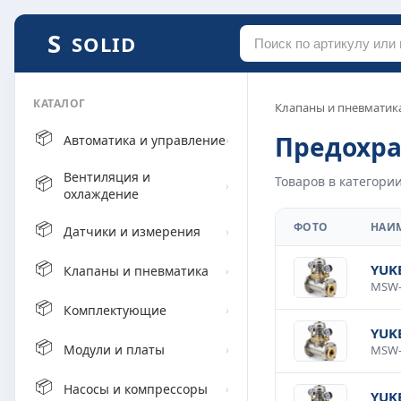
SOLID
КАТАЛОГ
Клапаны и пневматик
📦
Предохр
Автоматика и управление
›
Вентиляция и
📦
Товаров в категории
›
охлаждение
📦
ФОТО
НАИ
Датчики и измерения
›
📦
YUK
Клапаны и пневматика
›
📦
Комплектующие
›
YUK
📦
Модули и платы
›
📦
Насосы и компрессоры
›
YUK