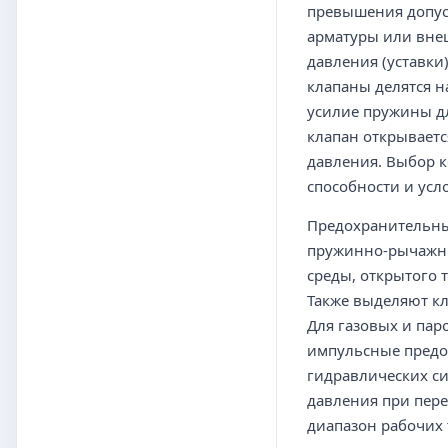
превышения допуст
арматуры или вне
давления (уставки
клапаны делятся 
усилие пружины д
клапан открываетс
давления. Выбор к
способности и усл
Предохранительны
пружинно-рычажные
среды, открытого 
Также выделяют к
Для газовых и пар
импульсные предох
гидравлических с
давления при пере
диапазон рабочих 