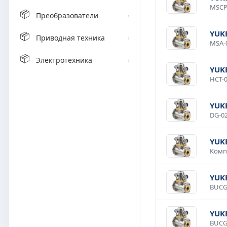
📦
Преобразователи
›
YUK
📦
Приводная техника
›
📦
Электротехника
›
YUKE
YUK
YUK
YUK
YUK