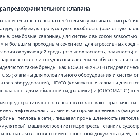
ра предохранительного клапана
хранительного клапана необходимо учитывать: тип рабочей
атуру, требуемую пропускную способность (расчетную пло
вые, резьбовые, сварные). Для систем с высокой вязкость
ом и большим проходным сечением. Для агрессивных сред 
словия окружающей среды (взрывоопасность, влажность) и 
я паровых котлов и сосудов под давлением обязательны кла
ыделяются такие бренды, как BOSCH REXROTH (гидравличе
FOSS (клапаны для холодильного оборудования и систем о
ьного оборудования), HEYCO (компактные клапаны для пне
е клапаны для мобильной гидравлики) и JOUCOMATIC (пнев
ия предохранительных клапанов охватывают практически 
нием: нефтегазовая и химическая промышленность (защита 
урбины, тепловые сети), пищевая промышленность (автокла
умуляторы), машиностроение (гидропрессы, станки), судос
ыполняться в соответствии с проектной документацией, с 