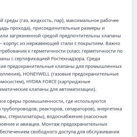
 среды (газ, жидкость, пар), максимальное рабочее
щадь прохода), присоединительные размеры и
ю или загрязненной средой предпочтительны клапаны
— корпус из нержавеющей стали с покрытием. Важно
требования к герметичности (класс герметичности по
паны с сертификацией Ростехнадзора. Среди
ские предохранительные клапаны для промышленных
топления), HONEYWELL (газовые предохранительные
вмосистем), HYDRA FORCE (картриджные
матические клапаны для автоматизации).
все сферы промышленности, где используются
трубопроводов, реакторов, сепараторов), энергетика
вы, стерилизаторы), водоснабжение (насосные
троение и авиация. Монтаж предохранительных
обеспечением свободного доступа для обслуживания