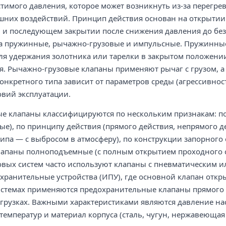
имого давления, которое может возникнуть из-за перегрев
шних воздействий. Принцип действия основан на открытии
) и последующем закрытии после снижения давления до бе
на пружинные, рычажно-грузовые и импульсные. Пружинные
ля удержания золотника или тарелки в закрытом положени
я. Рычажно-грузовые клапаны применяют рычаг с грузом, 
онкретного типа зависит от параметров среды (агрессивност
овий эксплуатации.
е клапаны классифицируются по нескольким признакам: по
), по принципу действия (прямого действия, непрямого дей
типа — с выбросом в атмосферу), по конструкции запорного
лапаны полноподъемные (с полным открытием проходного с
овых систем часто используют клапаны с пневматическим 
ранительные устройства (ИПУ), где основной клапан откры
истемах применяются предохранительные клапаны прямого 
грузках. Важными характеристиками являются давление нас
температур и материал корпуса (сталь, чугун, нержавеющая 