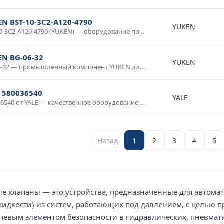
N BST-10-3C2-A120-4790
YUKEN
BST-10-3C2-A120-4790 (YUKEN) — оборудование промышленного класса с гарантией качества. Надежная конструкция, продолжительный срок службы, соответствие международным стандартам. Используется в промышленной автоматике, системах диспетчеризации, производственном оборудовании. Доставка по России, консультация специалиста.
EN BG-06-32
YUKEN
BG-06-32 — промышленный компонент YUKEN для систем автоматизации. Высокая надежность, промышленное исполнение, стойкость к нагрузкам и температурным воздействиям. Применяется в производственных линиях, системах управления технологическими процессами, контрольно-измерительном оборудовании. Сертифицировано для промышленного применения.
 580036540
YALE
580036540 от YALE — качественное оборудование для промышленных систем и технологических процессов. Надежная работа в широком диапазоне условий, простота интеграции, совместимость со стандартным оборудованием. Применяется в производственной автоматике, системах мониторинга и управления. Гарантия производителя, техническая поддержка.
Назад
1
2
3
4
5
 клапаны — это устройства, предназначенные для автомат
, жидкости) из систем, работающих под давлением, с целью
евым элементом безопасности в гидравлических, пневмати