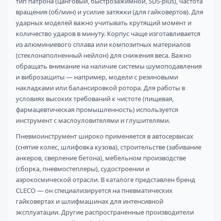
тип патрона (цанговый, быстрозажимной, SDS-plus), частота
вращения (об/мин) и усилие затяжки (для гайковертов). Для
ударных моделей важно учитывать крутящий момент и
количество ударов в минуту. Корпус чаще изготавливается
из алюминиевого сплава или композитных материалов
(стеклонаполненный нейлон) для снижения веса. Важно
обращать внимание на наличие системы шумоподавления
и виброзащиты — например, модели с резиновыми
накладками или балансировкой ротора. Для работы в
условиях высоких требований к чистоте (пищевая,
фармацевтическая промышленность) используется
инструмент с маслоуловителями и глушителями.
Пневмоинструмент широко применяется в автосервисах
(снятие колес, шлифовка кузова), строительстве (забивание
анкеров, сверление бетона), мебельном производстве
(сборка, пневмостеплеры), судостроении и
аэрокосмической отрасли. В каталоге представлен бренд
CLECO — он специализируется на пневматических
гайковертах и шлифмашинах для интенсивной
эксплуатации. Другие распространенные производители