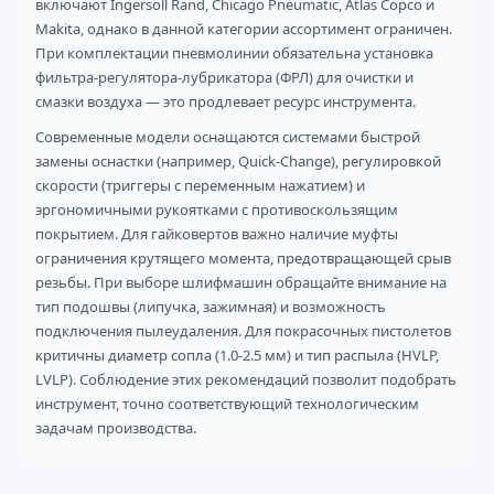
включают Ingersoll Rand, Chicago Pneumatic, Atlas Copco и
Makita, однако в данной категории ассортимент ограничен.
При комплектации пневмолинии обязательна установка
фильтра-регулятора-лубрикатора (ФРЛ) для очистки и
смазки воздуха — это продлевает ресурс инструмента.
Современные модели оснащаются системами быстрой
замены оснастки (например, Quick-Change), регулировкой
скорости (триггеры с переменным нажатием) и
эргономичными рукоятками с противоскользящим
покрытием. Для гайковертов важно наличие муфты
ограничения крутящего момента, предотвращающей срыв
резьбы. При выборе шлифмашин обращайте внимание на
тип подошвы (липучка, зажимная) и возможность
подключения пылеудаления. Для покрасочных пистолетов
критичны диаметр сопла (1.0-2.5 мм) и тип распыла (HVLP,
LVLP). Соблюдение этих рекомендаций позволит подобрать
инструмент, точно соответствующий технологическим
задачам производства.