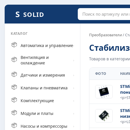
SOLID
КАТАЛОГ
Преобразователи
/ С
📦
Стабили
Автоматика и управление
›
Вентиляция и
📦
Товаров в категории
›
охлаждение
📦
ФОТО
НАИ
Датчики и измерения
›
📦
STMi
Клапаны и пневматика
›
пон
📦
Комплектующие
›
STM
📦
Модули и платы
›
низ
📦
Насосы и компрессоры
›