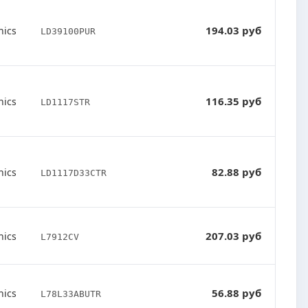
194.03 руб
nics
LD39100PUR
116.35 руб
nics
LD1117STR
82.88 руб
nics
LD1117D33CTR
207.03 руб
nics
L7912CV
56.88 руб
nics
L78L33ABUTR