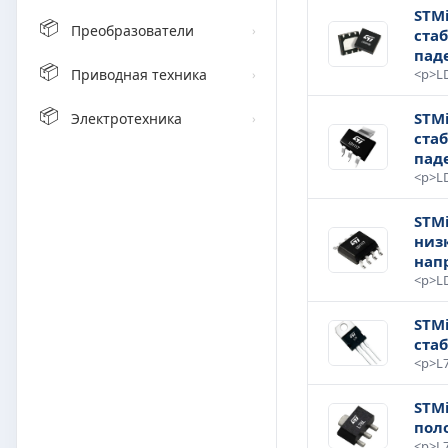
STM
📦
Преобразователи
›
ста
пад
📦
Приводная техника
›
📦
STM
Электротехника
›
ста
пад
STMi
низ
нап
STM
ста
STMi
пол