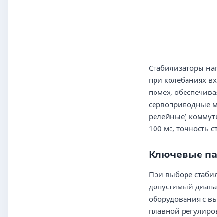
Стабилизаторы на
при колебаниях в
помех, обеспечив
сервоприводные м
релейные) коммути
100 мс, точность с
Ключевые па
При выборе стабил
допустимый диапаз
оборудования с в
плавной регулиров