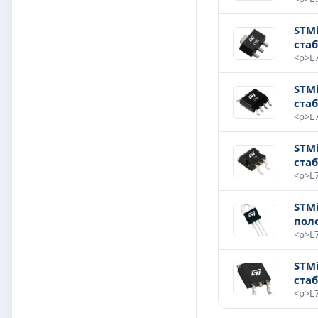
STM
ста
STM
ста
STM
ста
STMi
пол
STM
ста