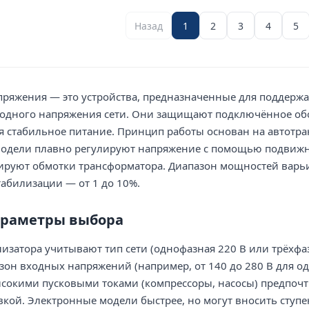
Назад
1
2
3
4
5
пряжения — это устройства, предназначенные для поддерж
ходного напряжения сети. Они защищают подключённое обо
ая стабильное питание. Принцип работы основан на автот
одели плавно регулируют напряжение с помощью подвижног
руют обмотки трансформатора. Диапазон мощностей варьиру
табилизации — от 1 до 10%.
раметры выбора
изатора учитывают тип сети (однофазная 220 В или трёхфаз
он входных напряжений (например, от 140 до 280 В для од
ысокими пусковыми токами (компрессоры, насосы) предпоч
кой. Электронные модели быстрее, но могут вносить ступе