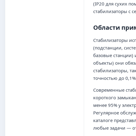
(IP20 для сухих п
стабилизаторы с 
Области при
Стабилизаторы исп
(подстанции, сист
базовые станции) 
объекты) они обяз
стабилизаторы, та
точностью до 0,1%
Современные стаб
короткого замыкан
менее 95% у элект
Регулярное обслуж
каталоге представ
любые задачи — от