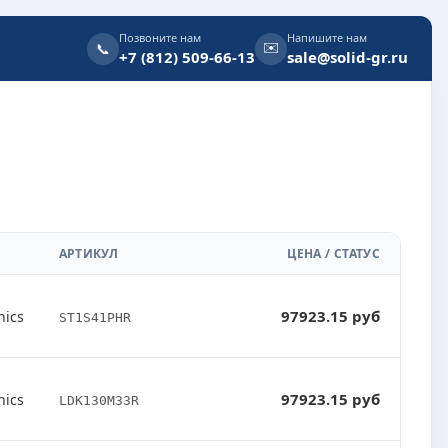
Позвоните нам
Напишите нам
✉️
📞
+7 (812) 509-66-13
sale@solid-gr.ru
АРТИКУЛ
ЦЕНА / СТАТУС
97923.15 руб
nics
ST1S41PHR
97923.15 руб
nics
LDK130M33R