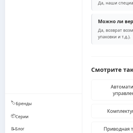
Да, наши специа
Можно ли вер
Да, возврат воз
упаковки и т.д.).
Смотрите та
Автомати
управле
🏷️
Бренды
Комплект
📦
Серии
Приводная 
📝
Блог