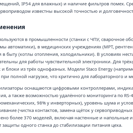
омещений, IP54 для влажных) и наличие фильтров помех. Ср
сервоприводом известны высокой точностью и долговечнос
менения
ользуются в промышленности (станки с ЧПУ, сварочное обо
емы автоматики), в медицинских учреждениях (МРТ, рентген
и в быту (котлы отопления, холодильники). В условиях нест
ательны для работы чувствительной электроники. Для трё
к и блоки из трёх однофазных. Модели Staco Energy (напри
 при полной нагрузке, что критично для лабораторного и 
илизаторы оснащаются цифровыми контроллерами, индикац
ия, а также возможностью удалённого мониторинга по RS-
ромеханических, 98% у инверторных), уровень шума и условия
ивание (чистка контактов, замена щёток у сервоприводных 
лено более 370 моделей, включая настенные и напольные и
 защиты одного станка до стабилизации питания цеха.