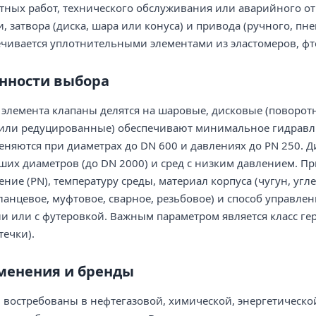
ных работ, технического обслуживания или аварийного от
и, затвора (диска, шара или конуса) и привода (ручного, пн
чивается уплотнительными элементами из эластомеров, фт
енности выбора
 элемента клапаны делятся на шаровые, дисковые (поворо
или редуцированные) обеспечивают минимальное гидравл
еняются при диаметрах до DN 600 и давлениях до PN 250. Д
ших диаметров (до DN 2000) и сред с низким давлением. 
ение (PN), температуру среды, материал корпуса (чугун, угл
анцевое, муфтовое, сварное, резьбовое) и способ управлен
 или с футеровкой. Важным параметром является класс гер
ечки).
менения и бренды
 востребованы в нефтегазовой, химической, энергетическ