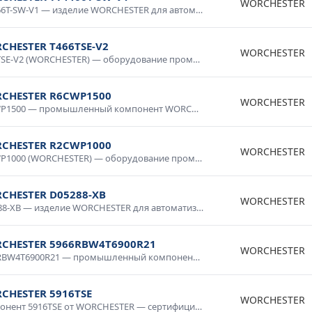
WORCHESTER
TT4466T-SW-V1 — изделие WORCHESTER для автоматизации и промышленной электроники. Качественное исполнение, стабильные параметры, долговечность. Используется в системах управления, контрольном оборудовании, промышленных комплексах. Проверено в условиях промышленной эксплуатации, рекомендовано для ответственных применений.
CHESTER T466TSE-V2
WORCHESTER
T466TSE-V2 (WORCHESTER) — оборудование промышленного класса с гарантией качества. Надежная конструкция, продолжительный срок службы, соответствие международным стандартам. Используется в промышленной автоматике, системах диспетчеризации, производственном оборудовании. Доставка по России, консультация специалиста.
CHESTER R6CWP1500
WORCHESTER
R6CWP1500 — промышленный компонент WORCHESTER для систем автоматизации. Высокая надежность, промышленное исполнение, стойкость к нагрузкам и температурным воздействиям. Применяется в производственных линиях, системах управления технологическими процессами, контрольно-измерительном оборудовании. Сертифицировано для промышленного применения.
CHESTER R2CWP1000
WORCHESTER
R2CWP1000 (WORCHESTER) — оборудование промышленного класса с гарантией качества. Надежная конструкция, продолжительный срок службы, соответствие международным стандартам. Используется в промышленной автоматике, системах диспетчеризации, производственном оборудовании. Доставка по России, консультация специалиста.
CHESTER D05288-XB
WORCHESTER
D05288-XB — изделие WORCHESTER для автоматизации и промышленной электроники. Качественное исполнение, стабильные параметры, долговечность. Используется в системах управления, контрольном оборудовании, промышленных комплексах. Проверено в условиях промышленной эксплуатации, рекомендовано для ответственных применений.
CHESTER 5966RBW4T6900R21
WORCHESTER
5966RBW4T6900R21 — промышленный компонент WORCHESTER для систем автоматизации. Высокая надежность, промышленное исполнение, стойкость к нагрузкам и температурным воздействиям. Применяется в производственных линиях, системах управления технологическими процессами, контрольно-измерительном оборудовании. Сертифицировано для промышленного применения.
CHESTER 5916TSE
WORCHESTER
Компонент 5916TSE от WORCHESTER — сертифицированное изделие для промышленного применения. Высокие технические характеристики, устойчивость к внешним воздействиям, надежность в эксплуатации. Применяется в автоматизированных системах, электротехнических установках, измерительных приборах. Соответствует требованиям промышленной безопасности.