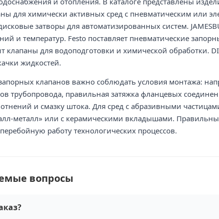
водоснабжения и отопления. В каталоге представлены издел
ны для химически активных сред с пневматическим или эл
дисковые затворы для автоматизированных систем. JAMES
ний и температур. Festo поставляет пневматические запо
т клапаны для водоподготовки и химической обработки. D
качки жидкостей.
запорных клапанов важно соблюдать условия монтажа: напра
сов трубопровода, правильная затяжка фланцевых соедине
отнений и смазку штока. Для сред с абразивными частицам
алл-металл» или с керамическими вкладышами. Правильный
сперебойную работу технологических процессов.
аемые вопросы
аказ?