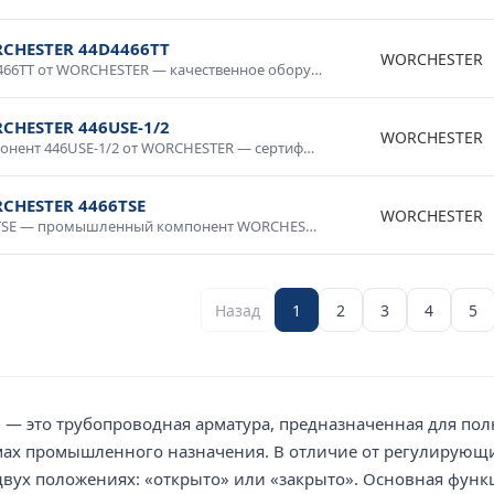
CHESTER 44D4466TT
WORCHESTER
44D4466TT от WORCHESTER — качественное оборудование для промышленных систем и технологических процессов. Надежная работа в широком диапазоне условий, простота интеграции, совместимость со стандартным оборудованием. Применяется в производственной автоматике, системах мониторинга и управления. Гарантия производителя, техническая поддержка.
CHESTER 446USE-1/2
WORCHESTER
Компонент 446USE-1/2 от WORCHESTER — сертифицированное изделие для промышленного применения. Высокие технические характеристики, устойчивость к внешним воздействиям, надежность в эксплуатации. Применяется в автоматизированных системах, электротехнических установках, измерительных приборах. Соответствует требованиям промышленной безопасности.
CHESTER 4466TSE
WORCHESTER
4466TSE — промышленный компонент WORCHESTER для систем автоматизации и управления технологическими процессами. Высокая надежность, промышленное исполнение, стойкость к нагрузкам и температурным воздействиям. Применяется в производственных линиях, системах управления, контрольно-измерительном оборудовании. Сертифицировано для промышленного применения, соответствует международным стандартам качества.
Назад
1
2
3
4
5
— это трубопроводная арматура, предназначенная для пол
темах промышленного назначения. В отличие от регулирующ
вух положениях: «открыто» или «закрыто». Основная функ