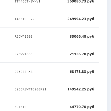
369080.73 руб
TT4466T-SW-V1
249994.23 руб
T466TSE-V2
33066.48 руб
R6CWP1500
21136.70 руб
R2CWP1000
68178.83 руб
D05288-XB
149542.25 руб
5966RBW4T6900R21
44770.70 руб
5916TSE