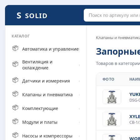
SOLID
КАТАЛОГ
Клапаны и пневматик
📦
Запорны
Автоматика и управление
›
Вентиляция и
📦
Товаров в категории
›
охлаждение
📦
ФОТО
НАИ
Датчики и измерения
›
📦
YUK
Клапаны и пневматика
›
📦
Комплектующие
›
XYLE
📦
Модули и платы
›
📦
Насосы и компрессоры
›
WOR