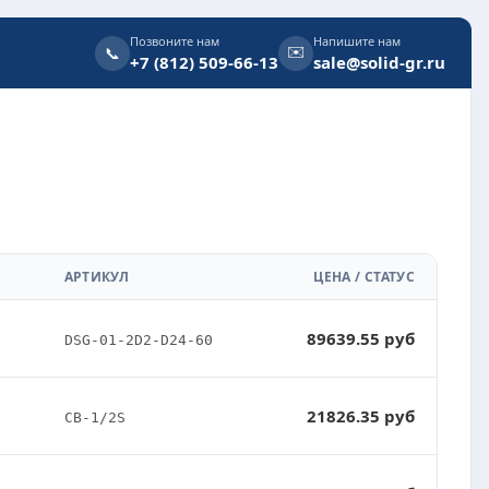
Позвоните нам
Напишите нам
✉️
📞
+7 (812) 509-66-13
sale@solid-gr.ru
АРТИКУЛ
ЦЕНА / СТАТУС
89639.55 руб
DSG-01-2D2-D24-60
21826.35 руб
CB-1/2S