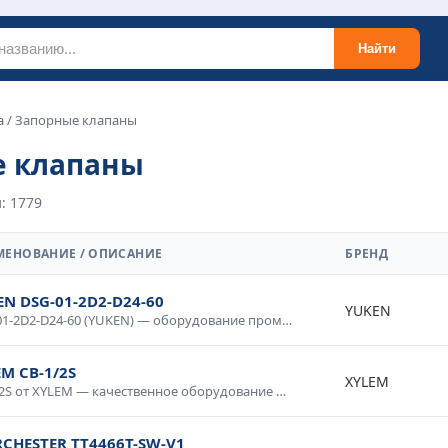
Найти
а
/ Запорные клапаны
е клапаны
: 1779
МЕНОВАНИЕ / ОПИСАНИЕ
БРЕНД
EN DSG-01-2D2-D24-60
YUKEN
DSG-01-2D2-D24-60 (YUKEN) — оборудование промышленного класса с гарантией качества. Надежная конструкция, продолжительный срок службы, соответствие международным стандартам. Используется в промышленной автоматике, системах диспетчеризации, производственном оборудовании. Доставка по России, консультация специалиста.
M CB-1/2S
XYLEM
CB-1/2S от XYLEM — качественное оборудование для промышленных систем и технологических процессов. Надежная работа в широком диапазоне условий, простота интеграции, совместимость со стандартным оборудованием. Применяется в производственной автоматике, системах мониторинга и управления. Гарантия производителя, техническая поддержка.
CHESTER TT4466T-SW-V1