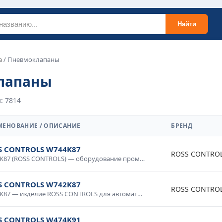
Найти
а
/ Пневмоклапаны
лапаны
: 7814
МЕНОВАНИЕ / ОПИСАНИЕ
БРЕНД
S CONTROLS W744K87
ROSS CONTRO
W744K87 (ROSS CONTROLS) — оборудование промышленного класса с гарантией качества. Надежная конструкция, продолжительный срок службы, соответствие международным стандартам. Используется в промышленной автоматике, системах диспетчеризации, производственном оборудовании. Доставка по России, консультация специалиста.
S CONTROLS W742K87
ROSS CONTRO
W742K87 — изделие ROSS CONTROLS для автоматизации и промышленной электроники. Качественное исполнение, стабильные параметры, долговечность. Используется в системах управления, контрольном оборудовании, промышленных комплексах. Проверено в условиях промышленной эксплуатации, рекомендовано для ответственных применений.
S CONTROLS W474K91