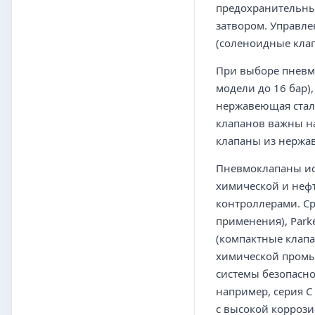
предохранительны
затвором. Управл
(соленоидные клап
При выборе пневмо
модели до 16 бар)
нержавеющая сталь
клапанов важны на
клапаны из нержа
Пневмоклапаны ис
химической и нефт
контроллерами. С
применения), Par
(компактные клап
химической промы
системы безопасно
например, серия C
с высокой коррози