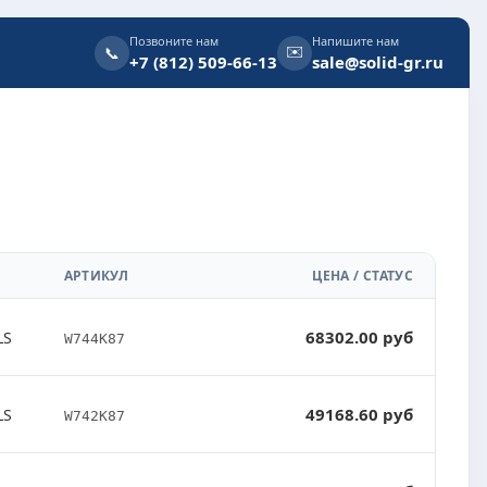
Позвоните нам
Напишите нам
✉️
📞
+7 (812) 509-66-13
sale@solid-gr.ru
АРТИКУЛ
ЦЕНА / СТАТУС
68302.00 руб
LS
W744K87
49168.60 руб
LS
W742K87