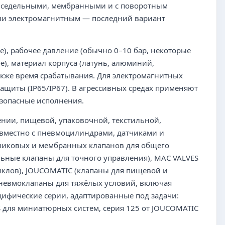
 седельными, мембранными и с поворотным
или электромагнитным — последний вариант
е), рабочее давление (обычно 0–10 бар, некоторые
е), материал корпуса (латунь, алюминий,
акже время срабатывания. Для электромагнитных
защиты (IP65/IP67). В агрессивных средах применяют
езопасные исполнения.
ии, пищевой, упаковочной, текстильной,
овместно с пневмоцилиндрами, датчиками и
тниковых и мембранных клапанов для общего
ьные клапаны для точного управления), MAC VALVES
иклов), JOUCOMATIC (клапаны для пищевой и
невмоклапаны для тяжёлых условий, включая
цифические серии, адаптированные под задачи:
VES для миниатюрных систем, серия 125 от JOUCOMATIC