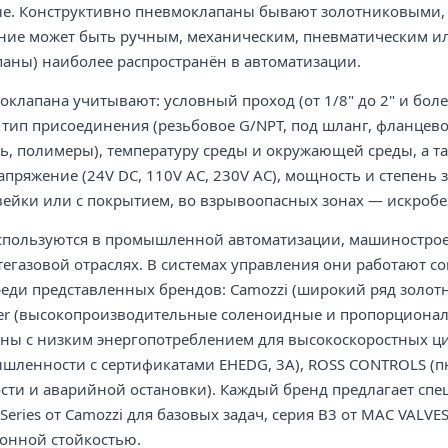
е. Конструктивно пневмоклапаны бывают золотниковыми,
ение может быть ручным, механическим, пневматическим 
аны) наиболее распространён в автоматизации.
клапана учитывают: условный проход (от 1/8" до 2" и боле
, тип присоединения (резьбовое G/NPT, под шланг, фланцево
, полимеры), температуру среды и окружающей среды, а т
пряжение (24V DC, 110V AC, 230V AC), мощность и степень 
вейки или с покрытием, во взрывоопасных зонах — искроб
пользуются в промышленной автоматизации, машиностроен
егазовой отраслях. В системах управления они работают с
реди представленных брендов: Camozzi (широкий ряд золо
ker (высокопроизводительные соленоидные и пропорционал
аны с низким энергопотреблением для высокоскоростных ц
шленности с сертификатами EHEDG, 3A), ROSS CONTROLS (п
сти и аварийной остановки). Каждый бренд предлагает спе
 Series от Camozzi для базовых задач, серия B3 от MAC VAL
онной стойкостью.