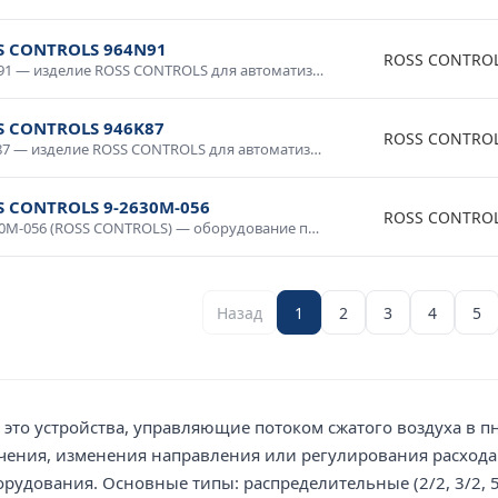
S CONTROLS 964N91
ROSS CONTRO
964N91 — изделие ROSS CONTROLS для автоматизации и промышленной электроники. Качественное исполнение, стабильные параметры, долговечность. Используется в системах управления, контрольном оборудовании, промышленных комплексах. Проверено в условиях промышленной эксплуатации, рекомендовано для ответственных применений.
S CONTROLS 946K87
ROSS CONTRO
946K87 — изделие ROSS CONTROLS для автоматизации и промышленной электроники. Качественное исполнение, стабильные параметры, долговечность. Используется в системах управления, контрольном оборудовании, промышленных комплексах. Проверено в условиях промышленной эксплуатации, рекомендовано для ответственных применений.
S CONTROLS 9-2630M-056
ROSS CONTRO
9-2630M-056 (ROSS CONTROLS) — оборудование промышленного класса с гарантией качества. Надежная конструкция, продолжительный срок службы, соответствие международным стандартам. Используется в промышленной автоматике, системах диспетчеризации, производственном оборудовании. Доставка по России, консультация специалиста.
Назад
1
2
3
4
5
это устройства, управляющие потоком сжатого воздуха в 
ения, изменения направления или регулирования расхода 
рудования. Основные типы: распределительные (2/2, 3/2, 5