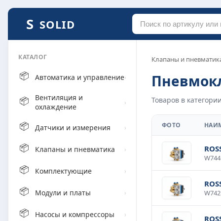
SOLID
КАТАЛОГ
Клапаны и пневматик
📦
Пневмок
Автоматика и управление
›
Вентиляция и
📦
Товаров в категории
›
охлаждение
📦
ФОТО
НАИ
Датчики и измерения
›
📦
ROS
Клапаны и пневматика
›
📦
Комплектующие
›
ROS
📦
Модули и платы
›
📦
Насосы и компрессоры
›
ROS