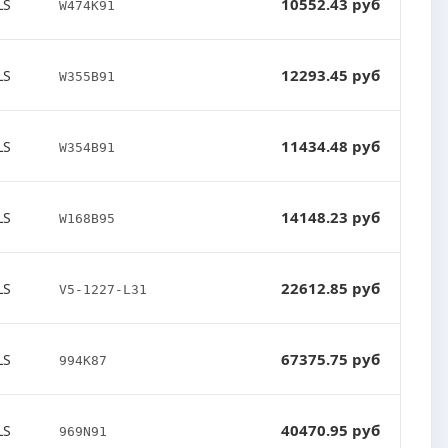
10552.43 руб
LS
W474K91
12293.45 руб
LS
W355B91
11434.48 руб
LS
W354B91
14148.23 руб
LS
W168B95
22612.85 руб
LS
V5-1227-L31
67375.75 руб
LS
994K87
40470.95 руб
LS
969N91