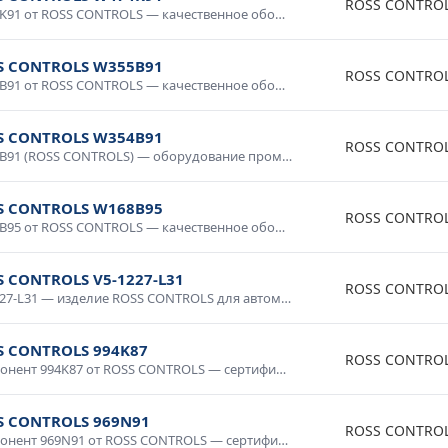
ROSS CONTRO
W474K91 от ROSS CONTROLS — качественное оборудование для промышленных систем и технологических процессов. Надежная работа в широком диапазоне условий, простота интеграции, совместимость со стандартным оборудованием. Применяется в производственной автоматике, системах мониторинга и управления. Гарантия производителя, техническая поддержка.
S CONTROLS W355B91
ROSS CONTRO
W355B91 от ROSS CONTROLS — качественное оборудование для промышленных систем и технологических процессов. Надежная работа в широком диапазоне условий, простота интеграции, совместимость со стандартным оборудованием. Применяется в производственной автоматике, системах мониторинга и управления. Гарантия производителя, техническая поддержка.
S CONTROLS W354B91
ROSS CONTRO
W354B91 (ROSS CONTROLS) — оборудование промышленного класса с гарантией качества. Надежная конструкция, продолжительный срок службы, соответствие международным стандартам. Используется в промышленной автоматике, системах диспетчеризации, производственном оборудовании. Доставка по России, консультация специалиста.
S CONTROLS W168B95
ROSS CONTRO
W168B95 от ROSS CONTROLS — качественное оборудование для промышленных систем и технологических процессов. Надежная работа в широком диапазоне условий, простота интеграции, совместимость со стандартным оборудованием. Применяется в производственной автоматике, системах мониторинга и управления. Гарантия производителя, техническая поддержка.
S CONTROLS V5-1227-L31
ROSS CONTRO
V5-1227-L31 — изделие ROSS CONTROLS для автоматизации и промышленной электроники. Качественное исполнение, стабильные параметры, долговечность. Используется в системах управления, контрольном оборудовании, промышленных комплексах. Проверено в условиях промышленной эксплуатации, рекомендовано для ответственных применений.
S CONTROLS 994K87
ROSS CONTRO
Компонент 994K87 от ROSS CONTROLS — сертифицированное изделие для промышленного применения. Высокие технические характеристики, устойчивость к внешним воздействиям, надежность в эксплуатации. Применяется в автоматизированных системах, электротехнических установках, измерительных приборах. Соответствует требованиям промышленной безопасности.
S CONTROLS 969N91
ROSS CONTRO
Компонент 969N91 от ROSS CONTROLS — сертифицированное изделие для промышленного применения. Высокие технические характеристики, устойчивость к внешним воздействиям, надежность в эксплуатации. Применяется в автоматизированных системах, электротехнических установках, измерительных приборах. Соответствует требованиям промышленной безопасности.