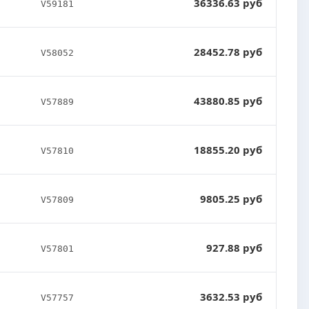
36336.63 руб
V59181
28452.78 руб
V58052
43880.85 руб
V57889
18855.20 руб
V57810
9805.25 руб
V57809
927.88 руб
V57801
3632.53 руб
V57757