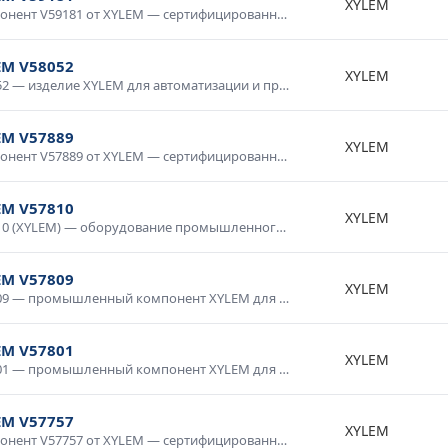
XYLEM
Компонент V59181 от XYLEM — сертифицированное изделие для промышленного применения. Высокие технические характеристики, устойчивость к внешним воздействиям, надежность в эксплуатации. Применяется в автоматизированных системах, электротехнических установках, измерительных приборах. Соответствует требованиям промышленной безопасности.
EM V58052
XYLEM
V58052 — изделие XYLEM для автоматизации и промышленной электроники. Качественное исполнение, стабильные параметры, долговечность. Используется в системах управления, контрольном оборудовании, промышленных комплексах. Проверено в условиях промышленной эксплуатации, рекомендовано для ответственных применений.
EM V57889
XYLEM
Компонент V57889 от XYLEM — сертифицированное изделие для промышленного применения. Высокие технические характеристики, устойчивость к внешним воздействиям, надежность в эксплуатации. Применяется в автоматизированных системах, электротехнических установках, измерительных приборах. Соответствует требованиям промышленной безопасности.
EM V57810
XYLEM
V57810 (XYLEM) — оборудование промышленного класса с гарантией качества. Надежная конструкция, продолжительный срок службы, соответствие международным стандартам. Используется в промышленной автоматике, системах диспетчеризации, производственном оборудовании. Доставка по России, консультация специалиста.
EM V57809
XYLEM
V57809 — промышленный компонент XYLEM для систем автоматизации. Высокая надежность, промышленное исполнение, стойкость к нагрузкам и температурным воздействиям. Применяется в производственных линиях, системах управления технологическими процессами, контрольно-измерительном оборудовании. Сертифицировано для промышленного применения.
EM V57801
XYLEM
V57801 — промышленный компонент XYLEM для систем автоматизации. Высокая надежность, промышленное исполнение, стойкость к нагрузкам и температурным воздействиям. Применяется в производственных линиях, системах управления технологическими процессами, контрольно-измерительном оборудовании. Сертифицировано для промышленного применения.
EM V57757
XYLEM
Компонент V57757 от XYLEM — сертифицированное изделие для промышленного применения. Высокие технические характеристики, устойчивость к внешним воздействиям, надежность в эксплуатации. Применяется в автоматизированных системах, электротехнических установках, измерительных приборах. Соответствует требованиям промышленной безопасности.