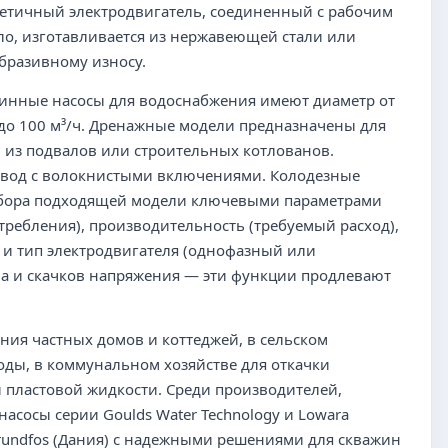
рметичный электродвигатель, соединенный с рабочим
ило, изготавливается из нержавеющей стали или
абразивному износу.
инные насосы для водоснабжения имеют диаметр от
 до 100 м³/ч. Дренажные модели предназначены для
 из подвалов или строительных котлованов.
 вод с волокнистыми включениями. Колодезные
выбора подходящей модели ключевыми параметрами
требления), производительность (требуемый расход),
 и тип электродвигателя (однофазный или
ва и скачков напряжения — эти функции продлевают
ия частных домов и коттеджей, в сельском
оды, в коммунальном хозяйстве для откачки
и пластовой жидкости. Среди производителей,
асосы серии Goulds Water Technology и Lowara
undfos (Дания) с надежными решениями для скважин