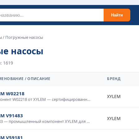
Найти
ы
/ Погружные насосы
е насосы
: 1619
МЕНОВАНИЕ / ОПИСАНИЕ
БРЕНД
EM W02218
XYLEM
Компонент W02218 от XYLEM — сертифицированное изделие для промышленного применения. Высокие технические характеристики, устойчивость к внешним воздействиям, надежность в эксплуатации. Применяется в автоматизированных системах, электротехнических установках, измерительных приборах. Соответствует требованиям промышленной безопасности.
EM V91483
XYLEM
V91483 — промышленный компонент XYLEM для систем автоматизации. Высокая надежность, промышленное исполнение, стойкость к нагрузкам и температурным воздействиям. Применяется в производственных линиях, системах управления технологическими процессами, контрольно-измерительном оборудовании. Сертифицировано для промышленного применения.
EM V59181