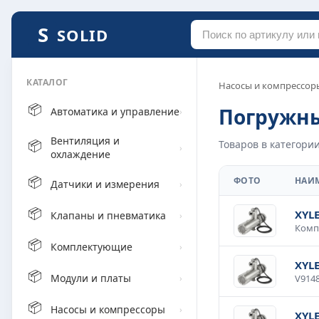
SOLID
КАТАЛОГ
Насосы и компрессор
📦
Погружны
Автоматика и управление
›
Вентиляция и
📦
Товаров в категории
›
охлаждение
📦
ФОТО
НАИ
Датчики и измерения
›
📦
XYL
Клапаны и пневматика
›
📦
Комплектующие
›
XYL
📦
Модули и платы
›
📦
Насосы и компрессоры
›
XYL