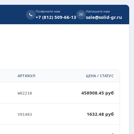
Позвоните нам
Напишите нам
✉️
📞
+7 (812) 509-66-13
sale@solid-gr.ru
АРТИКУЛ
ЦЕНА / СТАТУС
458908.45 руб
W02218
1632.48 руб
V91483