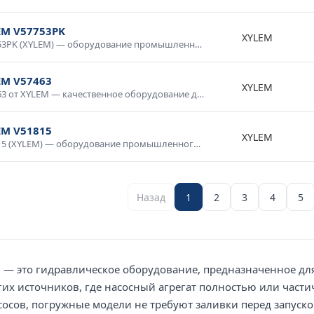
EM V57753PK
XYLEM
V57753PK (XYLEM) — оборудование промышленного класса с гарантией качества. Надежная конструкция, продолжительный срок службы, соответствие международным стандартам. Используется в промышленной автоматике, системах диспетчеризации, производственном оборудовании. Доставка по России, консультация специалиста.
EM V57463
XYLEM
V57463 от XYLEM — качественное оборудование для промышленных систем и технологических процессов. Надежная работа в широком диапазоне условий, простота интеграции, совместимость со стандартным оборудованием. Применяется в производственной автоматике, системах мониторинга и управления. Гарантия производителя, техническая поддержка.
EM V51815
XYLEM
V51815 (XYLEM) — оборудование промышленного класса с гарантией качества. Надежная конструкция, продолжительный срок службы, соответствие международным стандартам. Используется в промышленной автоматике, системах диспетчеризации, производственном оборудовании. Доставка по России, консультация специалиста.
Назад
1
2
3
4
5
— это гидравлическое оборудование, предназначенное для
гих источников, где насосный агрегат полностью или частич
осов, погружные модели не требуют заливки перед запуск