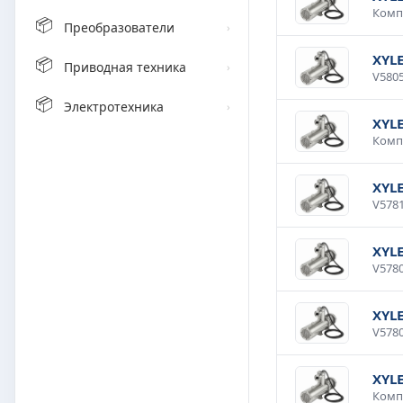
📦
Преобразователи
›
XYL
📦
Приводная техника
›
📦
Электротехника
›
XYL
XYL
XYL
XYL
XYL