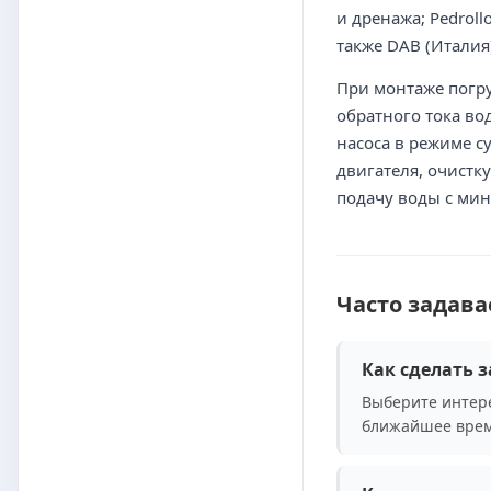
и дренажа; Pedrol
также DAB (Италия
При монтаже погр
обратного тока во
насоса в режиме с
двигателя, очистк
подачу воды с ми
Часто задав
Как сделать з
Выберите интере
ближайшее врем