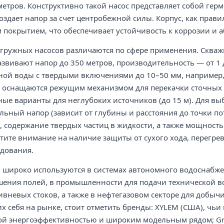
метров. Конструктивно такой насос представляет собой ге
создает напор за счет центробежной силы. Корпус, как прав
 покрытием, что обеспечивает устойчивость к коррозии и 
гружных насосов различаются по сфере применения. Скваж
азвивают напор до 350 метров, производительность — от 1
ной воды с твердыми включениями до 10–50 мм, например,
 оснащаются режущим механизмом для перекачки сточных
ные варианты для неглубоких источников (до 15 м). Для 
льный напор (зависит от глубины и расстояния до точки по
 содержание твердых частиц в жидкости, а также мощность
тите внимание на наличие защиты от сухого хода, перегре
удования.
широко используются в системах автономного водоснабжен
шения полей, в промышленности для подачи технической в
ивневых стоков, а также в нефтегазовом секторе для добыч
 себя на рынке, стоит отметить бренды: XYLEM (США), чьи н
ой энергоэффективностью и широким модельным рядом; Gr