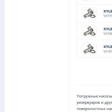
XYL
XYL
XYL
Погружные насосы 
резервуаров и дру
поверхностных нас