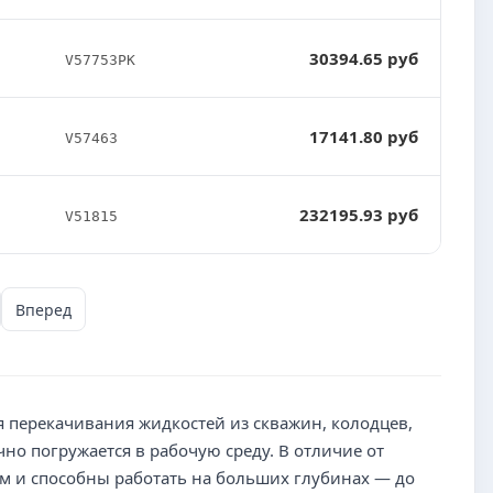
30394.65 руб
V57753PK
17141.80 руб
V57463
232195.93 руб
V51815
Вперед
 перекачивания жидкостей из скважин, колодцев,
но погружается в рабочую среду. В отличие от
ом и способны работать на больших глубинах — до