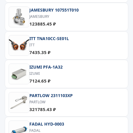
JAMESBURY 107551T010
JAMESBURY
123885.45 ₽
ITT TNA10CC-SE01L
ITT
7435.35 ₽
IZUMI PFA-1A32
IZUMI
7124.65 ₽
PARTLOW 2311103XP
PARTLOW
321785.43 ₽
FADAL HYD-0003
FADAL