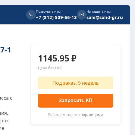
Позвоните нам
Напишите нам
✉️
📞
+7 (812) 509-66-13
sale@solid-gr.ru
7-1
1145.95 ₽
Цена без НДС
Под заказ, 5 недель
сса с
Запросить КП
.
ция,
Работаем только с юр. лицами
срок
ие