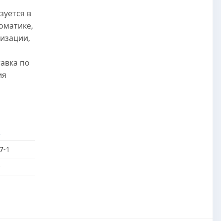
зуется в
оматике,
изации,
авка по
ия
M
7-1
г