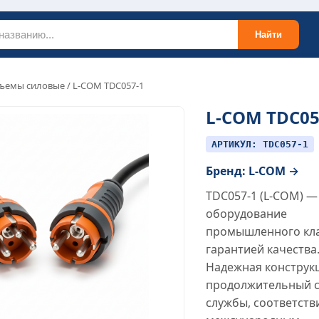
Найти
ъемы силовые
/ L-COM TDC057-1
L-COM TDC05
АРТИКУЛ: TDC057-1
Бренд: L-COM →
TDC057-1 (L-COM) —
оборудование
промышленного кла
гарантией качества
Надежная конструк
продолжительный 
службы, соответств