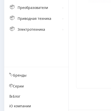
📦
Преобразователи
›
📦
Приводная техника
›
📦
Электротехника
›
🏷️
Бренды
📦
Серии
📝
Блог
ℹ️
О компании