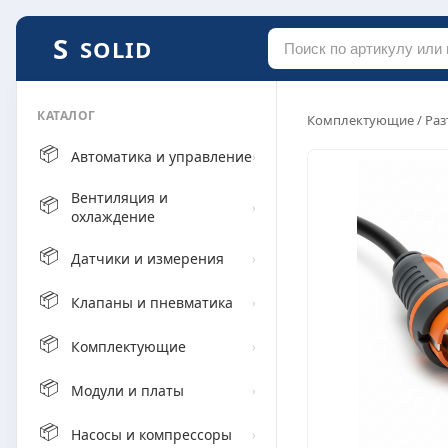
SOLID
КАТАЛОГ
Комплектующие
/
Раз
📦
Автоматика и управление
›
Вентиляция и
📦
›
охлаждение
📦
Датчики и измерения
›
📦
Клапаны и пневматика
›
📦
Комплектующие
›
📦
Модули и платы
›
📦
Насосы и компрессоры
›