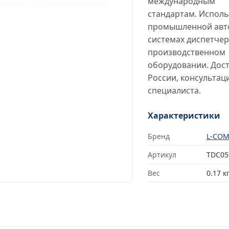
международным
стандартам. Исполь
промышленной авт
системах диспетчер
производственном
оборудовании. Дост
России, консультац
специалиста.
Характеристики
Бренд
L-CO
Артикул
TDC05
Вес
0.17 к