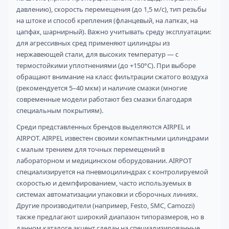
давлению), скорость перемещения (до 1,5 м/с), тип резьбы
на штоке и способ крепления (фланцевый, на лапках, на
цапфах, шарнирный). Важно учитывать среду эксплуатации:
для агрессивных сред применяют цилиндры из
нержавеющей стали, для высоких температур — с
термостойкими уплотнениями (до +150°C). При выборе
обращают внимание на класс фильтрации сжатого воздуха
(рекомендуется 5–40 мкм) и наличие смазки (многие
современные модели работают без смазки благодаря
специальным покрытиям).
Среди представленных брендов выделяются AIRPEL и
AIRPOT. AIRPEL известен своими компактными цилиндрами
с малым трением для точных перемещений в
лабораторном и медицинском оборудовании. AIRPOT
специализируется на пневмоцилиндрах с контролируемой
скоростью и демпфированием, часто используемых в
системах автоматизации упаковки и сборочных линиях.
Другие производители (например, Festo, SMC, Camozzi)
также предлагают широкий диапазон типоразмеров, но в
данном каталоге акцент сделан на специализированные