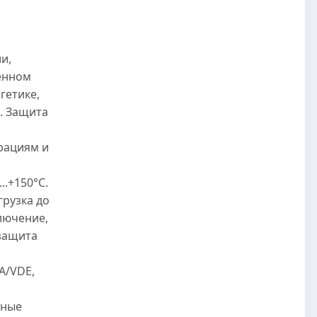
и,
енном
гетике,
. Защита
рациям и
..+150°C.
грузка до
лючение,
защита
A/VDE,
нные