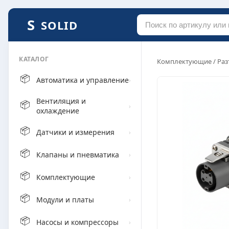
SOLID
КАТАЛОГ
Комплектующие
/
Раз
📦
Автоматика и управление
›
Вентиляция и
📦
›
охлаждение
📦
Датчики и измерения
›
📦
Клапаны и пневматика
›
📦
Комплектующие
›
📦
Модули и платы
›
📦
Насосы и компрессоры
›