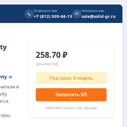
Позвоните нам
Напишите нам
✉️
📞
+7 (812) 509-66-13
sale@solid-gr.ru
ty
258.70 ₽
Цена без НДС
vity →
Под заказ, 6 недель
нители и
vity
Запросить КП
сса.
Работаем только с юр. лицами
торы,