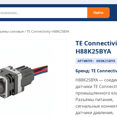
Найти
ъемы силовые
/ TE Connectivity H88K25BYA
TE Connectivi
H88K25BYA
АРТИКУЛ: H88K25BYA
Бренд: TE Connecti
H88K25BYA — соеди
датчики TE Connecti
промышленного кла
Разъёмы питания,
сигнальные коннек
датчики давления,