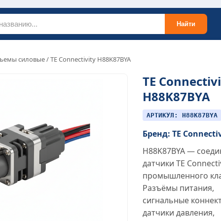
Найти
ъемы силовые
/ TE Connectivity H88K87BYA
TE Connectivi
H88K87BYA
АРТИКУЛ: H88K87BYA
Бренд: TE Connecti
H88K87BYA — соеди
датчики TE Connecti
промышленного кла
Разъёмы питания,
сигнальные коннек
датчики давления,