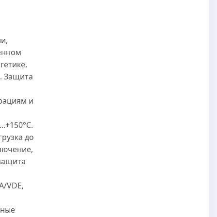
и,
енном
гетике,
. Защита
рациям и
..+150°C.
грузка до
лючение,
защита
A/VDE,
нные