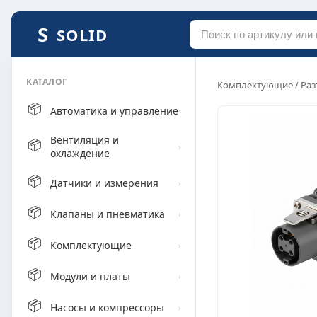
SOLID
КАТАЛОГ
Комплектующие
/
Раз
📦
Автоматика и управление
›
Вентиляция и
📦
›
охлаждение
📦
Датчики и измерения
›
📦
Клапаны и пневматика
›
📦
Комплектующие
›
📦
Модули и платы
›
📦
Насосы и компрессоры
›