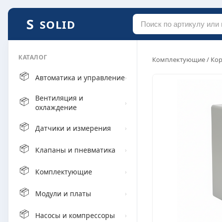
SOLID
КАТАЛОГ
Комплектующие
/
Кор
📦
Автоматика и управление
›
Вентиляция и
📦
›
охлаждение
📦
Датчики и измерения
›
📦
Клапаны и пневматика
›
📦
Комплектующие
›
📦
Модули и платы
›
📦
Насосы и компрессоры
›