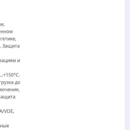
и,
енном
гетике,
. Защита
рациям и
..+150°C.
грузка до
лючение,
защита
A/VDE,
нные