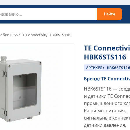
Найти
обки IP65
/ TE Connectivity HBK6STS116
TE Connectivi
HBK6STS116
АРТИКУЛ: HBK6STS11
Бренд: TE Connecti
HBK6STS116 — соед
и датчики TE Connect
промышленного кла
Разъёмы питания,
сигнальные коннек
датчики давления,