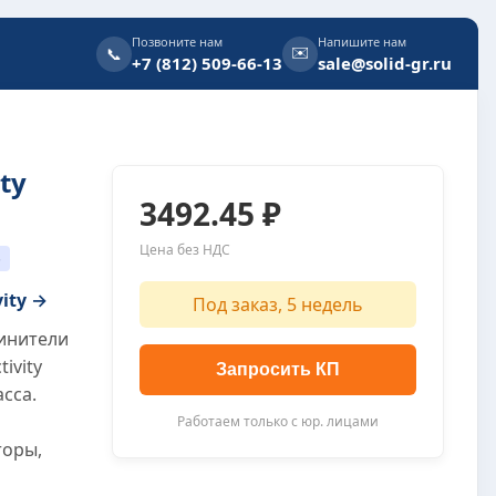
Позвоните нам
Напишите нам
✉️
📞
+7 (812) 509-66-13
sale@solid-gr.ru
ty
3492.45 ₽
Цена без НДС
6
vity →
Под заказ, 5 недель
инители
ivity
Запросить КП
сса.
Работаем только с юр. лицами
торы,