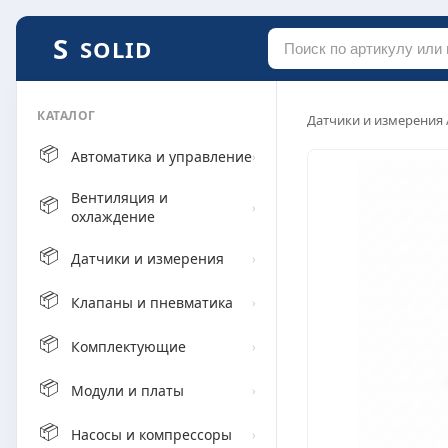
SOLID
КАТАЛОГ
Датчики и измерения
📦
Автоматика и управление
›
Вентиляция и
📦
›
охлаждение
📦
Датчики и измерения
›
📦
Клапаны и пневматика
›
📦
Комплектующие
›
📦
Модули и платы
›
📦
Насосы и компрессоры
›