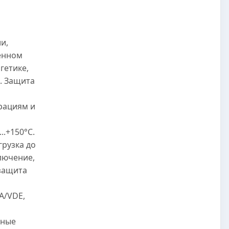
и,
енном
гетике,
. Защита
рациям и
..+150°C.
грузка до
лючение,
защита
A/VDE,
нные