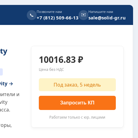
Позвоните нам
Напишите нам
✉️
📞
+7 (812) 509-66-13
sale@solid-gr.ru
ty
10016.83 ₽
Цена без НДС
S
vity →
Под заказ, 5 недель
нители и
vity
Запросить КП
сса.
Работаем только с юр. лицами
торы,