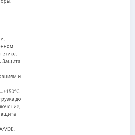
торы,
и,
енном
гетике,
. Защита
рациям и
..+150°C.
грузка до
лючение,
защита
A/VDE,