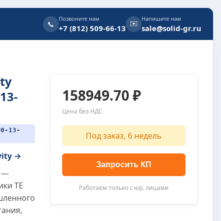
Позвоните нам
Напишите нам
✉️
📞
+7 (812) 509-66-13
sale@solid-gr.ru
ty
158949.70 ₽
13-
Цена без НДС
90-13-
Под заказ, 6 недель
vity →
Запросить КП
2 —
ики TE
Работаем только с юр. лицами
ышленного
тания,