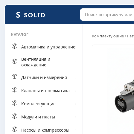
SOLID
КАТАЛОГ
Комплектующие
/
Раз
📦
Автоматика и управление
›
Вентиляция и
📦
›
охлаждение
📦
Датчики и измерения
›
📦
Клапаны и пневматика
›
📦
Комплектующие
›
📦
Модули и платы
›
📦
Насосы и компрессоры
›