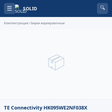
☰
🔍
SOLID
Комплектующие
/
Бирки маркировочные
📦
TE Connectivity HK095WE2NF038X