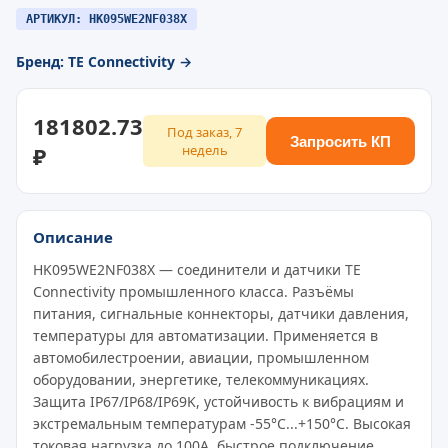
АРТИКУЛ: HK095WE2NF038X
Бренд: TE Connectivity →
181802.73
Под заказ, 7
Запросить КП
₽
недель
Описание
HK095WE2NF038X — соединители и датчики TE
Connectivity промышленного класса. Разъёмы
питания, сигнальные коннекторы, датчики давления,
температуры для автоматизации. Применяется в
автомобилестроении, авиации, промышленном
оборудовании, энергетике, телекоммуникациях.
Защита IP67/IP68/IP69K, устойчивость к вибрациям и
экстремальным температурам -55°C...+150°C. Высокая
токовая нагрузка до 100A, быстрое подключение,