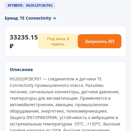
АРТИКУЛ: HS2032PCBCP01
Бренд: TE Connectivity →
33235.15
Под заказ, 8
Запросить КП
₽
недель
Описание
HS2032PCBCP01 — соединители и датчики TE
Connectivity промышленного класса. Разъёмы
питания, сигнальные коннекторы, датчики давления,
температуры для автоматизации. Применяется в
автомобилестроении, авиации, промышленном
оборудовании, энергетике, телекоммуникациях.
Защита IP67/IP68/IP69K, устойчивость к вибрациям и
экстремальным температурам -55°C...+150°C. Высокая
токовая нагрузка до 100A, быстрое подключение,