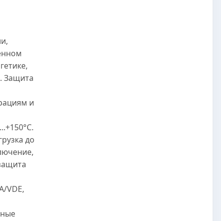
и,
енном
гетике,
. Защита
рациям и
..+150°C.
грузка до
лючение,
защита
A/VDE,
нные