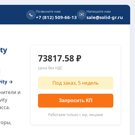
Позвоните нам
Напишите нам
✉️
📞
+7 (812) 509-66-13
sale@solid-gr.ru
ty
73817.58 ₽
Цена без НДС
vity →
Под заказ, 5 недель
нители и
vity
Запросить КП
сса.
Работаем только с юр. лицами
торы,