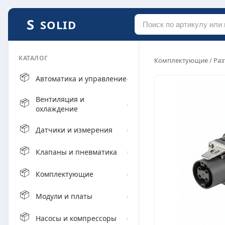
SOLID
КАТАЛОГ
Комплектующие
/
Раз
📦
Автоматика и управление
›
Вентиляция и
📦
›
охлаждение
📦
Датчики и измерения
›
📦
Клапаны и пневматика
›
📦
Комплектующие
›
📦
Модули и платы
›
📦
Насосы и компрессоры
›