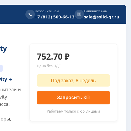
Позвоните нам
Напишите нам
✉️
📞
+7 (812) 509-66-13
sale@solid-gr.ru
ty
752.70 ₽
Цена без НДС
J
vity →
Под заказ, 8 недель
инители и
vity
Запросить КП
сса.
Работаем только с юр. лицами
торы,