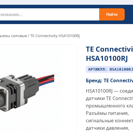
Найти
ъемы силовые
/ TE Connectivity HSA10100RJ
TE Connectivi
HSA10100RJ
АРТИКУЛ: HSA10100R
Бренд: TE Connecti
HSA10100RJ — соед
датчики TE Connecti
промышленного кла
Разъёмы питания,
сигнальные коннек
датчики давления,