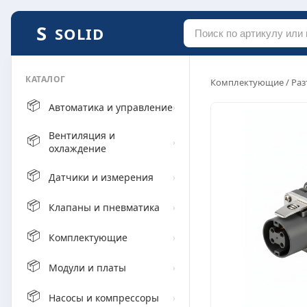
SOLID
КАТАЛОГ
Комплектующие
/
Раз
📦
Автоматика и управление
›
Вентиляция и
📦
›
охлаждение
📦
Датчики и измерения
›
📦
Клапаны и пневматика
›
📦
Комплектующие
›
📦
Модули и платы
›
📦
Насосы и компрессоры
›