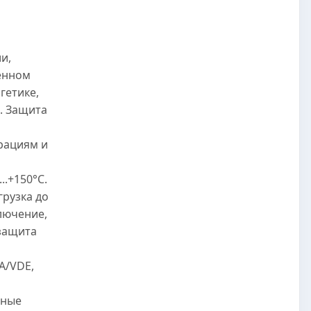
и,
енном
гетике,
. Защита
рациям и
..+150°C.
грузка до
лючение,
защита
A/VDE,
нные