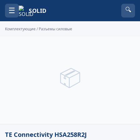
☰
🔍
SOLID
Комплектующие
/
Разъемы силовые
📦
TE Connectivity HSA258R2J