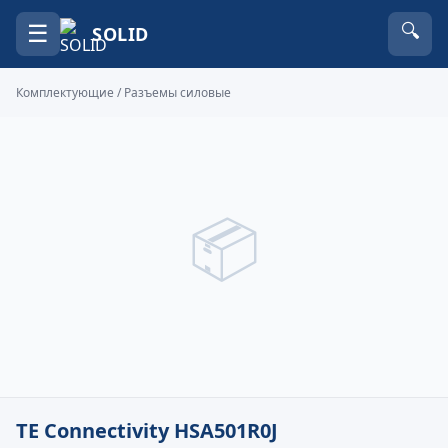
☰
🔍
SOLID
Комплектующие
/
Разъемы силовые
📦
TE Connectivity HSA501R0J