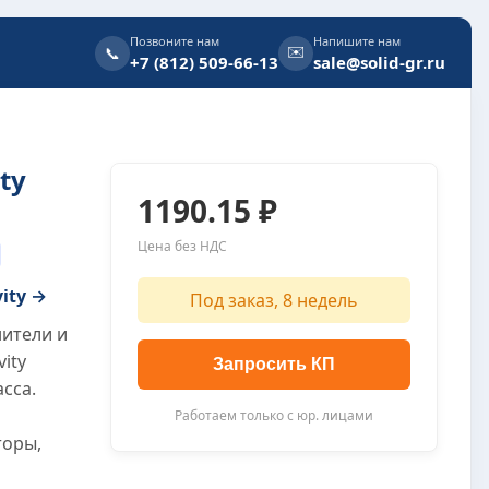
Позвоните нам
Напишите нам
✉️
📞
+7 (812) 509-66-13
sale@solid-gr.ru
ty
1190.15 ₽
Цена без НДС
vity →
Под заказ, 8 недель
нители и
vity
Запросить КП
сса.
Работаем только с юр. лицами
торы,