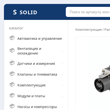
SOLID
КАТАЛОГ
Комплектующие
/
Раз
📦
Автоматика и управление
›
Вентиляция и
📦
›
охлаждение
📦
Датчики и измерения
›
📦
Клапаны и пневматика
›
📦
Комплектующие
›
📦
Модули и платы
›
📦
Насосы и компрессоры
›