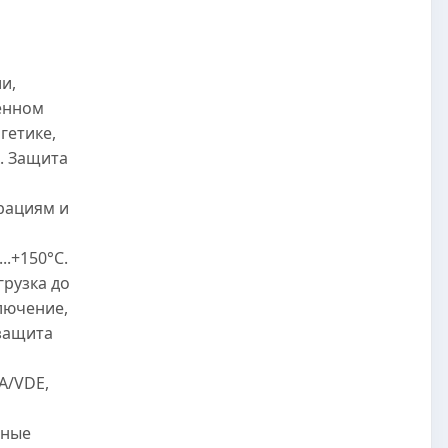
и,
енном
гетике,
. Защита
рациям и
..+150°C.
грузка до
лючение,
защита
A/VDE,
нные