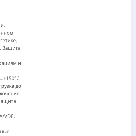
и,
енном
гетике,
. Защита
рациям и
..+150°C.
грузка до
лючение,
защита
A/VDE,
нные