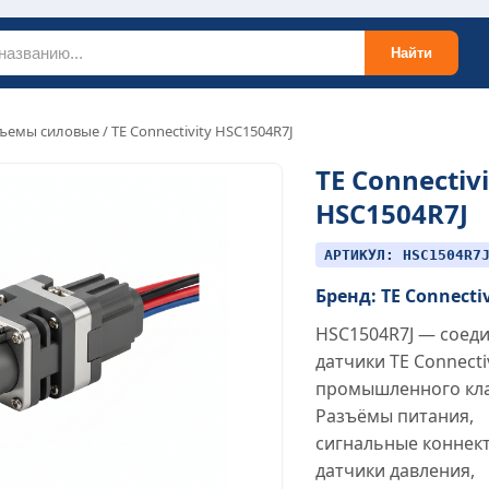
Найти
ъемы силовые
/ TE Connectivity HSC1504R7J
TE Connectivi
HSC1504R7J
АРТИКУЛ: HSC1504R7
Бренд: TE Connecti
HSC1504R7J — соед
датчики TE Connecti
промышленного кла
Разъёмы питания,
сигнальные коннек
датчики давления,