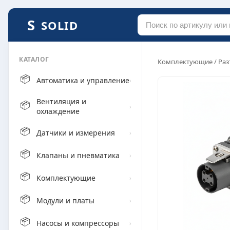
SOLID
КАТАЛОГ
Комплектующие
/
Раз
📦
Автоматика и управление
›
Вентиляция и
📦
›
охлаждение
📦
Датчики и измерения
›
📦
Клапаны и пневматика
›
📦
Комплектующие
›
📦
Модули и платы
›
📦
Насосы и компрессоры
›