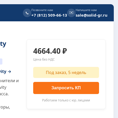
Позвоните нам
Напишите нам
✉️
📞
+7 (812) 509-66-13
sale@solid-gr.ru
ty
4664.40 ₽
Цена без НДС
J
vity →
Под заказ, 5 недель
инители и
vity
Запросить КП
сса.
Работаем только с юр. лицами
торы,