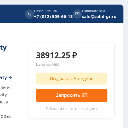
Позвоните нам
Напишите нам
✉️
📞
+7 (812) 509-66-13
sale@solid-gr.ru
ty
38912.25 ₽
Цена без НДС
vity →
Под заказ, 5 недель
ли и
vity
Запросить КП
сса.
Работаем только с юр. лицами
торы,