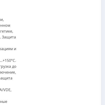
и,
енном
гетике,
. Защита
рациям и
..+150°C.
грузка до
лючение,
защита
A/VDE,
нные