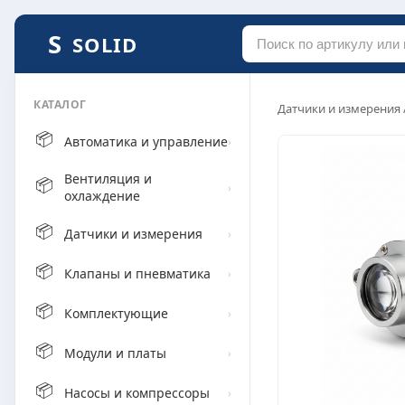
SOLID
КАТАЛОГ
Датчики и измерения
📦
Автоматика и управление
›
Вентиляция и
📦
›
охлаждение
📦
Датчики и измерения
›
📦
Клапаны и пневматика
›
📦
Комплектующие
›
📦
Модули и платы
›
📦
Насосы и компрессоры
›