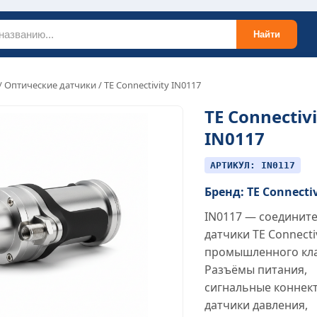
Найти
/
Оптические датчики
/ TE Connectivity IN0117
TE Connectivi
IN0117
АРТИКУЛ: IN0117
Бренд: TE Connecti
IN0117 — соедините
датчики TE Connecti
промышленного кла
Разъёмы питания,
сигнальные коннек
датчики давления,