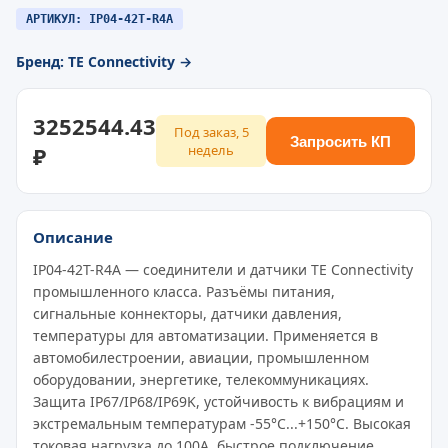
АРТИКУЛ: IP04-42T-R4A
Бренд: TE Connectivity →
3252544.43
Под заказ, 5
Запросить КП
₽
недель
Описание
IP04-42T-R4A — соединители и датчики TE Connectivity
промышленного класса. Разъёмы питания,
сигнальные коннекторы, датчики давления,
температуры для автоматизации. Применяется в
автомобилестроении, авиации, промышленном
оборудовании, энергетике, телекоммуникациях.
Защита IP67/IP68/IP69K, устойчивость к вибрациям и
экстремальным температурам -55°C...+150°C. Высокая
токовая нагрузка до 100A, быстрое подключение,