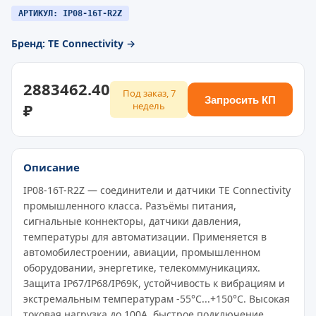
АРТИКУЛ: IP08-16T-R2Z
Бренд: TE Connectivity →
2883462.40
Под заказ, 7
Запросить КП
₽
недель
Описание
IP08-16T-R2Z — соединители и датчики TE Connectivity
промышленного класса. Разъёмы питания,
сигнальные коннекторы, датчики давления,
температуры для автоматизации. Применяется в
автомобилестроении, авиации, промышленном
оборудовании, энергетике, телекоммуникациях.
Защита IP67/IP68/IP69K, устойчивость к вибрациям и
экстремальным температурам -55°C...+150°C. Высокая
токовая нагрузка до 100A, быстрое подключение,