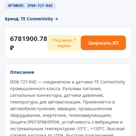
АРТИКУЛ: IP08-72T-R4Z
Бренд: TE Connectivity →
6781900.78
Под заказ, 7
Запросить КП
₽
недель
Описание
IP08-72T-R4Z — соединители и датчики TE Connectivity
промышленного класса. Разъёмы питания,
сигнальные коннекторы, датчики давления,
температуры для автоматизации. Применяется в
автомобилестроении, авиации, промышленном
оборудовании, энергетике, телекоммуникациях.
Защита IP67/IP68/IP69K, устойчивость к вибрациям и
экстремальным температурам -55°C...+150°C. Высокая
токовая нагрузка до 100A, быстрое подключение,