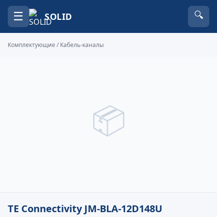
☰
🔍
SOLID
Комплектующие
/
Кабель-каналы
📦
TE Connectivity JM-BLA-12D148U