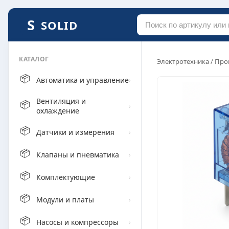
SOLID
КАТАЛОГ
Электротехника
/
Про
📦
Автоматика и управление
›
Вентиляция и
📦
›
охлаждение
📦
Датчики и измерения
›
📦
Клапаны и пневматика
›
📦
Комплектующие
›
📦
Модули и платы
›
📦
Насосы и компрессоры
›