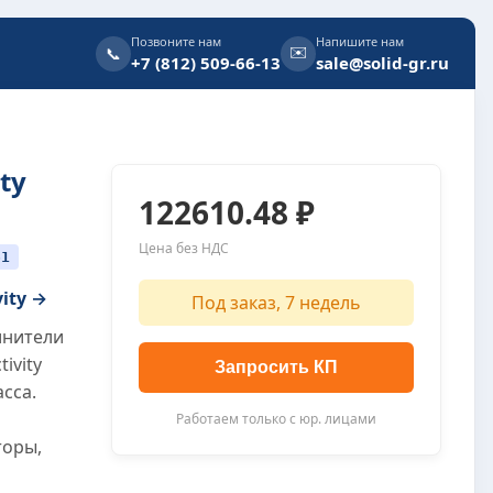
Позвоните нам
Напишите нам
✉️
📞
+7 (812) 509-66-13
sale@solid-gr.ru
ty
122610.48 ₽
Цена без НДС
61
vity →
Под заказ, 7 недель
инители
ivity
Запросить КП
сса.
Работаем только с юр. лицами
торы,