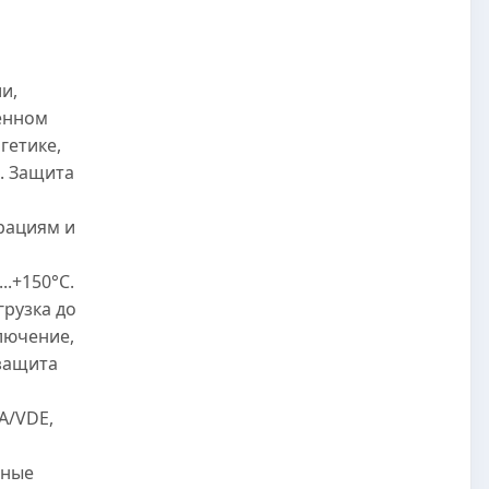
и,
енном
гетике,
. Защита
рациям и
..+150°C.
грузка до
лючение,
защита
A/VDE,
нные