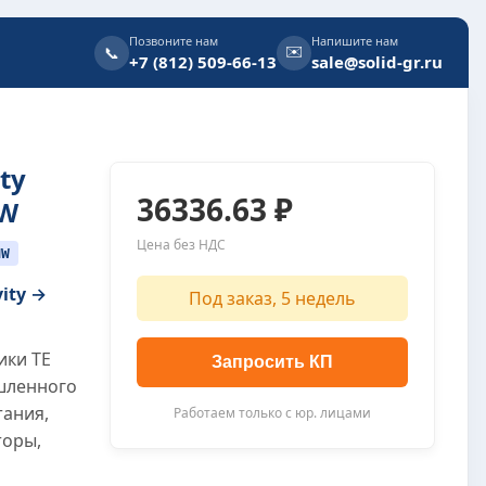
Позвоните нам
Напишите нам
✉️
📞
+7 (812) 509-66-13
sale@solid-gr.ru
ty
36336.63 ₽
MW
Цена без НДС
MW
vity →
Под заказ, 5 недель
ики TE
Запросить КП
ышленного
тания,
Работаем только с юр. лицами
торы,