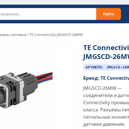
Найти
ъемы силовые
/ TE Connectivity JMGSCD-26MW
TE Connectivi
JMGSCD-26
АРТИКУЛ: JMGSCD-26
Бренд: TE Connecti
JMGSCD-26MW —
соединители и датч
Connectivity пром
класса. Разъёмы пи
сигнальные коннек
датчики давления,