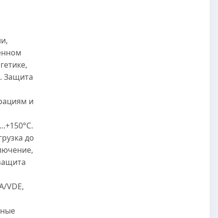
и,
енном
гетике,
. Защита
рациям и
..+150°C.
грузка до
лючение,
защита
A/VDE,
нные