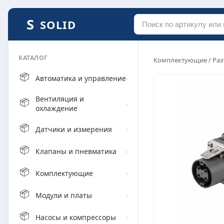
SOLID
КАТАЛОГ
Комплектующие
/
Раз
📦
Автоматика и управление
›
Вентиляция и
📦
›
охлаждение
📦
Датчики и измерения
›
📦
Клапаны и пневматика
›
📦
Комплектующие
›
📦
Модули и платы
›
📦
Насосы и компрессоры
›