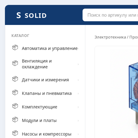
SOLID
КАТАЛОГ
Электротехника
/
Про
📦
Автоматика и управление
›
Вентиляция и
📦
›
охлаждение
📦
Датчики и измерения
›
📦
Клапаны и пневматика
›
📦
Комплектующие
›
📦
Модули и платы
›
📦
Насосы и компрессоры
›