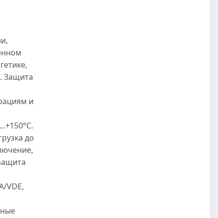
и,
енном
гетике,
. Защита
рациям и
..+150°C.
грузка до
лючение,
защита
A/VDE,
нные