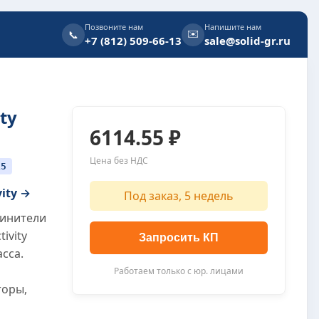
Позвоните нам
Напишите нам
✉️
📞
+7 (812) 509-66-13
sale@solid-gr.ru
ty
6114.55 ₽
Цена без НДС
15
vity →
Под заказ, 5 недель
динители
ivity
Запросить КП
сса.
Работаем только с юр. лицами
торы,