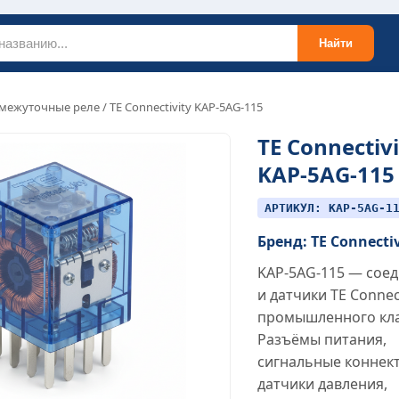
Найти
межуточные реле
/ TE Connectivity KAP-5AG-115
TE Connectivi
KAP-5AG-115
АРТИКУЛ: KAP-5AG-1
Бренд: TE Connecti
KAP-5AG-115 — сое
и датчики TE Connect
промышленного кла
Разъёмы питания,
сигнальные коннек
датчики давления,